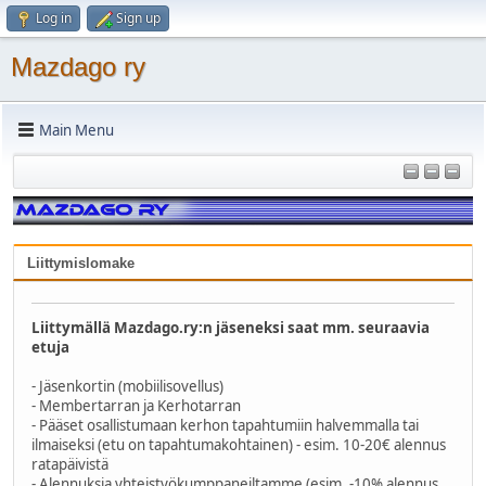
Log in
Sign up
Mazdago ry
Main Menu
Liittymislomake
Liittymällä Mazdago.ry:n jäseneksi saat mm. seuraavia
etuja
- Jäsenkortin (mobiilisovellus)
- Membertarran ja Kerhotarran
- Pääset osallistumaan kerhon tapahtumiin halvemmalla tai
ilmaiseksi (etu on tapahtumakohtainen) - esim. 10-20€ alennus
ratapäivistä
- Alennuksia yhteistyökumppaneiltamme (esim. -10% alennus