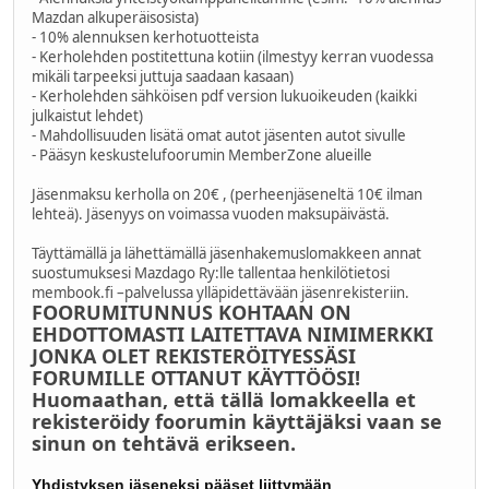
Mazdan alkuperäisosista)
- 10% alennuksen kerhotuotteista
- Kerholehden postitettuna kotiin (ilmestyy kerran vuodessa
mikäli tarpeeksi juttuja saadaan kasaan)
- Kerholehden sähköisen pdf version lukuoikeuden (kaikki
julkaistut lehdet)
- Mahdollisuuden lisätä omat autot jäsenten autot sivulle
- Pääsyn keskustelufoorumin MemberZone alueille
Jäsenmaksu kerholla on 20€ , (perheenjäseneltä 10€ ilman
lehteä). Jäsenyys on voimassa vuoden maksupäivästä.
Täyttämällä ja lähettämällä jäsenhakemuslomakkeen annat
suostumuksesi Mazdago Ry:lle tallentaa henkilötietosi
membook.fi –palvelussa ylläpidettävään jäsenrekisteriin.
FOORUMITUNNUS KOHTAAN ON
EHDOTTOMASTI LAITETTAVA NIMIMERKKI
JONKA OLET REKISTERÖITYESSÄSI
FORUMILLE OTTANUT KÄYTTÖÖSI!
Huomaathan, että tällä lomakkeella et
rekisteröidy foorumin käyttäjäksi vaan se
sinun on tehtävä erikseen.
Yhdistyksen jäseneksi pääset liittymään