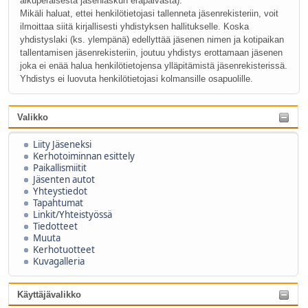
alkuperäisestä jäsenlaskun eräpäivästä).
Mikäli haluat, ettei henkilötietojasi tallenneta jäsenrekisteriin, voit
ilmoittaa siitä kirjallisesti yhdistyksen hallitukselle. Koska
yhdistyslaki (ks. ylempänä) edellyttää jäsenen nimen ja kotipaikan
tallentamisen jäsenrekisteriin, joutuu yhdistys erottamaan jäsenen
joka ei enää halua henkilötietojensa ylläpitämistä jäsenrekisterissä.
Yhdistys ei luovuta henkilötietojasi kolmansille osapuolille.
Valikko
Liity Jäseneksi
Kerhotoiminnan esittely
Paikallismiitit
Jäsenten autot
Yhteystiedot
Tapahtumat
Linkit/Yhteistyössä
Tiedotteet
Muuta
Kerhotuotteet
Kuvagalleria
Käyttäjävalikko