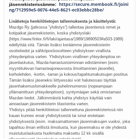
https://secure.membook.fi/joini
jäsenrekisterissämme:
ng/712959e5-0076-44e5-8621-ec03ebbc28be/
Lisätietoja henkilötietojen tallennuksesta ja käsittelystä:
Mazdgo Ry (jatkossa ”yhdistys”) tallentaa jäsentensä nimet ja
kotipaikat jäsenrekisteriin, koska yhdistyslaki
(https://www.finlex.fi/fi/laki/ajantasa/1989/19890503#a503-1989)
edellyttää sitä. Tämän lisäksi keräämme jäsenrekisteriin
osoitetiedot ja sähköpostiosoitteen yhdistyksen virallista
yhteydenpitoa varten. Yhdistyksen virallinen yhteydenpitoa on
jäsenlaskutus, Mazda-harrastustoiminnan edistäminen (esim.
myyntitulevan harrasteajoneuvosta ilmoittaminen jäsenille),
kerholehden, -kortin, -tarran ja kokous/tapahtumakutsujen postitus
Tämän lisäksi jäseneksi liittyessäsi voit halutessasi täyttää
jäsenhakemuslomakkeelle puhelinnumerosi (nopeampaan
yllämainittuun yhteydenpitoon), syntymäajan sekä omistamasi
Mazdan tiedot. Jälkimmäistä kahta yhdistys käyttää vain
ainoastaan jäsenrekisterin tilastointia varten.
Yhdistys pitää henkilötietosi tallennettuna jäsenrekisterissä niin
kauan kunnes eroat yhdistyksestä tai sinut erotetaan
yhdistyksestä (esim. maksamattomien jäsenmaksujen vuoksi, joka
tapahtuu ilman erillistä ilmoitusta, kun jäsenmaksu ei ole yhdestä
muistutuslaskusta huolimatta maksettu 12 kk sisällä