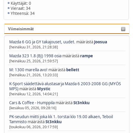
Käyttäjät: 0
Vieraat: 34
Yhteensä: 34
Viimeisimmät
Mazda 6 GG ja GY takajouset, uudet.
määrästä
Joosua
[heinäkuu 31, 2026, 21:28:38]
Mazda 323 1.8 (BJ) 1998 osia
määrästä
rampe
[heinäkuu 25, 2026, 21:59:57]
M: 1300 marella avo!
määrästä
bellett
[heinäkuu 21, 2026, 13:20:33]
K-Sport säädettävä alustasarja Mazda 6 2003-2008 GG (MYÖS
MPS)
määrästä
Mystic
[heinäkuu 12, 2026, 14:04:21]
Cars & Coffee - Humppila
määrästä
St3nkku
[kesäkuu 05, 2026, 09:28:16]
PK-seudun miitti joka kk 1. torstai klo 19.00 alkaen, Teboil
Tammisto
määrästä
St3nkku
[toukokuu 06, 2026, 20:17:59]