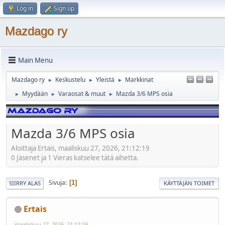
Log in
Sign up
Mazdago ry
Main Menu
Mazdago ry
Keskustelu
Yleistä
Markkinat
►
►
►
Myydään
Varaosat & muut
Mazda 3/6 MPS osia
►
►
►
Mazda 3/6 MPS osia
Aloittaja Ertais, maaliskuu 27, 2026, 21:12:19
0 Jäsenet ja 1 Vieras katselee tätä aihetta.
Sivuja
1
SIIRRY ALAS
KÄYTTÄJÄN TOIMET
Ertais
maaliskuu 27, 2026, 21:12:19