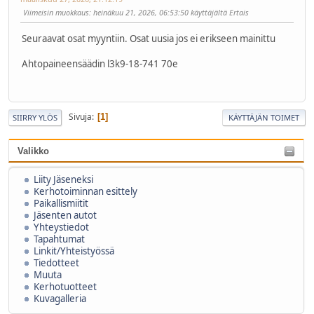
Viimeisin muokkaus
: heinäkuu 21, 2026, 06:53:50 käyttäjältä Ertais
Seuraavat osat myyntiin. Osat uusia jos ei erikseen mainittu
Ahtopaineensäädin l3k9-18-741 70e
Sivuja
1
SIIRRY YLÖS
KÄYTTÄJÄN TOIMET
Valikko
Liity Jäseneksi
Kerhotoiminnan esittely
Paikallismiitit
Jäsenten autot
Yhteystiedot
Tapahtumat
Linkit/Yhteistyössä
Tiedotteet
Muuta
Kerhotuotteet
Kuvagalleria