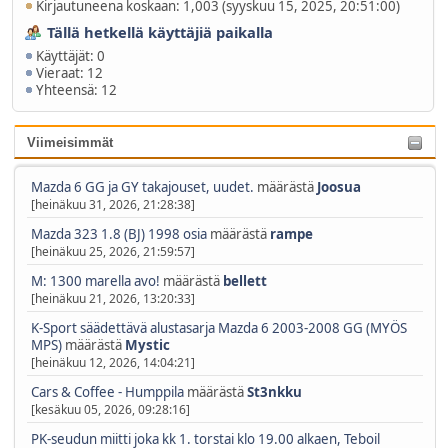
Kirjautuneena koskaan: 1,003 (syyskuu 15, 2025, 20:51:00)
Tällä hetkellä käyttäjiä paikalla
Käyttäjät: 0
Vieraat: 12
Yhteensä: 12
Viimeisimmät
Mazda 6 GG ja GY takajouset, uudet.
määrästä
Joosua
[heinäkuu 31, 2026, 21:28:38]
Mazda 323 1.8 (BJ) 1998 osia
määrästä
rampe
[heinäkuu 25, 2026, 21:59:57]
M: 1300 marella avo!
määrästä
bellett
[heinäkuu 21, 2026, 13:20:33]
K-Sport säädettävä alustasarja Mazda 6 2003-2008 GG (MYÖS
MPS)
määrästä
Mystic
[heinäkuu 12, 2026, 14:04:21]
Cars & Coffee - Humppila
määrästä
St3nkku
[kesäkuu 05, 2026, 09:28:16]
PK-seudun miitti joka kk 1. torstai klo 19.00 alkaen, Teboil