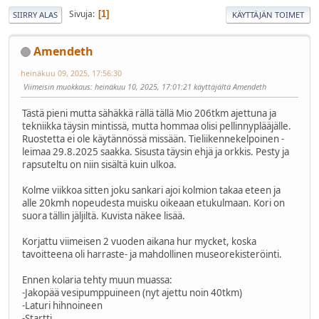
Sivuja
1
SIIRRY ALAS
KÄYTTÄJÄN TOIMET
Amendeth
heinäkuu 09, 2025, 17:56:30
Viimeisin muokkaus
: heinäkuu 10, 2025, 17:01:21 käyttäjältä Amendeth
Tästä pieni mutta sähäkkä rällä tällä Mio 206tkm ajettuna ja
tekniikka täysin mintissä, mutta hommaa olisi pellinnyplääjälle.
Ruostetta ei ole käytännössä missään. Tieliikennekelpoinen -
leimaa 29.8.2025 saakka. Sisusta täysin ehjä ja orkkis. Pesty ja
rapsuteltu on niin sisältä kuin ulkoa.
Kolme viikkoa sitten joku sankari ajoi kolmion takaa eteen ja
alle 20kmh nopeudesta muisku oikeaan etukulmaan. Kori on
suora tällin jäljiltä. Kuvista näkee lisää.
Korjattu viimeisen 2 vuoden aikana hur mycket, koska
tavoitteena oli harraste- ja mahdollinen museorekisteröinti.
Ennen kolaria tehty muun muassa:
-Jakopää vesipumppuineen (nyt ajettu noin 40tkm)
-Laturi hihnoineen
-Startti