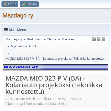
Log in
Sign up
Mazdago ry
Main Menu
Mazdago ry
Keskustelu
Yleistä
Markkinat
►
►
►
Myydään
Autot
►
►
►
MAZDA MIO 323 P V (BA) - Kolariauto projektiksi (Tekniikka kunnostettu)
MAZDA MIO 323 P V (BA) -
Kolariauto projektiksi (Tekniikka
kunnostettu)
Aloittaja Amendeth, heinäkuu 09, 2025, 17:56:30
0 Jäsenet ja 1 Vieras katselee tätä aihetta.