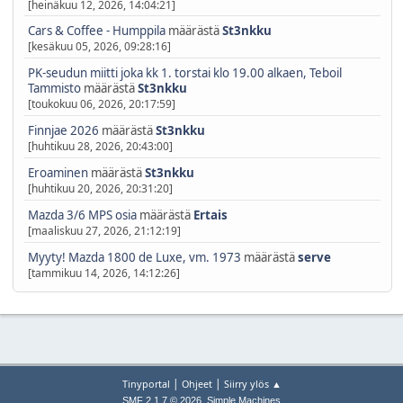
[heinäkuu 12, 2026, 14:04:21]
Cars & Coffee - Humppila
määrästä
St3nkku
[kesäkuu 05, 2026, 09:28:16]
PK-seudun miitti joka kk 1. torstai klo 19.00 alkaen, Teboil
Tammisto
määrästä
St3nkku
[toukokuu 06, 2026, 20:17:59]
Finnjae 2026
määrästä
St3nkku
[huhtikuu 28, 2026, 20:43:00]
Eroaminen
määrästä
St3nkku
[huhtikuu 20, 2026, 20:31:20]
Mazda 3/6 MPS osia
määrästä
Ertais
[maaliskuu 27, 2026, 21:12:19]
Myyty! Mazda 1800 de Luxe, vm. 1973
määrästä
serve
[tammikuu 14, 2026, 14:12:26]
|
|
Tinyportal
Ohjeet
Siirry ylös ▲
,
SMF 2.1.7 © 2026
Simple Machines