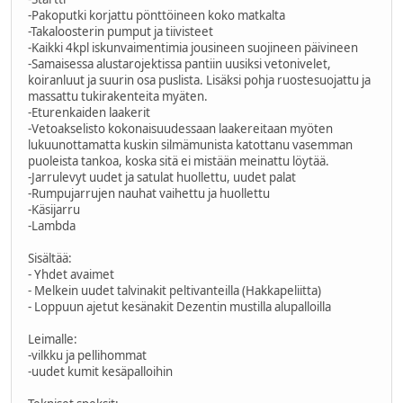
-Pakoputki korjattu pönttöineen koko matkalta
-Takaloosterin pumput ja tiivisteet
-Kaikki 4kpl iskunvaimentimia jousineen suojineen päivineen
-Samaisessa alustarojektissa pantiin uusiksi vetonivelet,
koiranluut ja suurin osa puslista. Lisäksi pohja ruostesuojattu ja
massattu tukirakenteita myäten.
-Eturenkaiden laakerit
-Vetoakselisto kokonaisuudessaan laakereitaan myöten
lukuunottamatta kuskin silmämunista katottanu vasemman
puoleista tankoa, koska sitä ei mistään meinattu löytää.
-Jarrulevyt uudet ja satulat huollettu, uudet palat
-Rumpujarrujen nauhat vaihettu ja huollettu
-Käsijarru
-Lambda
Sisältää:
- Yhdet avaimet
- Melkein uudet talvinakit peltivanteilla (Hakkapeliitta)
- Loppuun ajetut kesänakit Dezentin mustilla alupalloilla
Leimalle:
-vilkku ja pellihommat
-uudet kumit kesäpalloihin