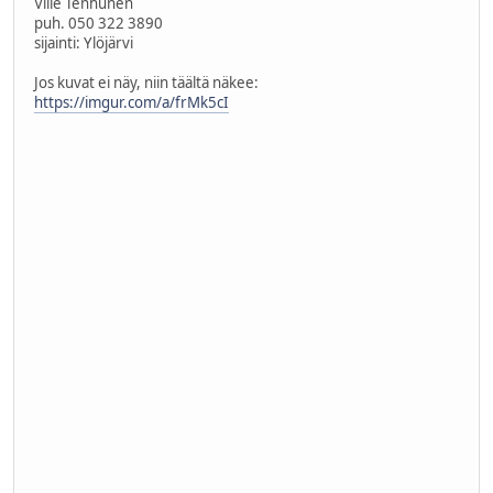
Ville Tenhunen
puh. 050 322 3890
sijainti: Ylöjärvi
Jos kuvat ei näy, niin täältä näkee:
https://imgur.com/a/frMk5cI