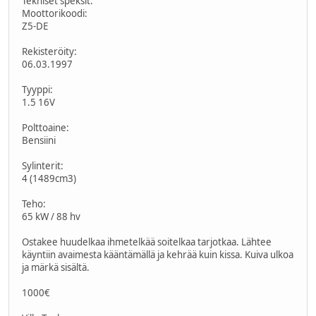
Tekniset speksit:
Moottorikoodi:
Z5-DE
Rekisteröity:
06.03.1997
Tyyppi:
1.5 16V
Polttoaine:
Bensiini
Sylinterit:
4 (1489cm3)
Teho:
65 kW / 88 hv
Ostakee huudelkaa ihmetelkää soitelkaa tarjotkaa. Lähtee
käyntiin avaimesta kääntämällä ja kehrää kuin kissa. Kuiva ulkoa
ja märkä sisältä.
1000€