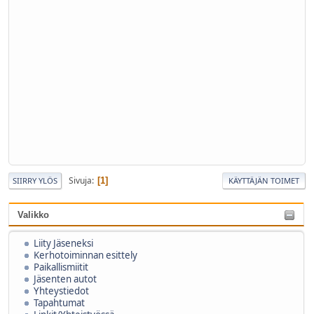
Sivuja
1
SIIRRY YLÖS
KÄYTTÄJÄN TOIMET
Valikko
Liity Jäseneksi
Kerhotoiminnan esittely
Paikallismiitit
Jäsenten autot
Yhteystiedot
Tapahtumat