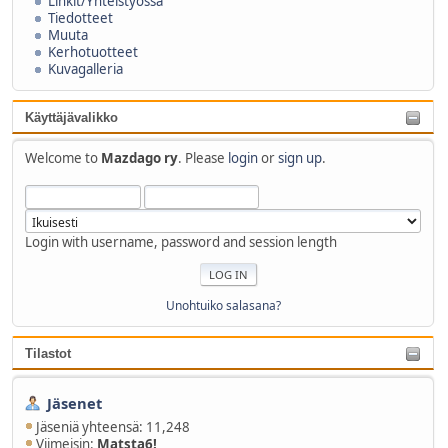
Linkit/Yhteistyössä
Tiedotteet
Muuta
Kerhotuotteet
Kuvagalleria
Käyttäjävalikko
Welcome to
Mazdago ry
. Please
login
or
sign up
.
Login with username, password and session length
Unohtuiko salasana?
Tilastot
Jäsenet
Jäseniä yhteensä: 11,248
Viimeisin:
Matsta6!