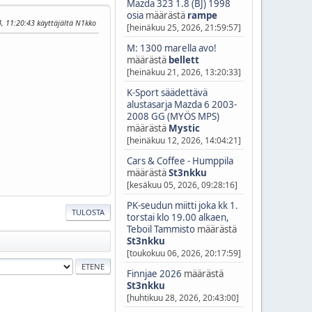
Mazda 323 1.8 (BJ) 1998
osia
määrästä
rampe
4, 11:20:43 käyttäjältä N1kko
[heinäkuu 25, 2026, 21:59:57]
M: 1300 marella avo!
määrästä
bellett
[heinäkuu 21, 2026, 13:20:33]
K-Sport säädettävä
alustasarja Mazda 6 2003-
2008 GG (MYÖS MPS)
määrästä
Mystic
[heinäkuu 12, 2026, 14:04:21]
Cars & Coffee - Humppila
määrästä
St3nkku
[kesäkuu 05, 2026, 09:28:16]
PK-seudun miitti joka kk 1.
TULOSTA
torstai klo 19.00 alkaen,
Teboil Tammisto
määrästä
St3nkku
[toukokuu 06, 2026, 20:17:59]
Finnjae 2026
määrästä
St3nkku
[huhtikuu 28, 2026, 20:43:00]