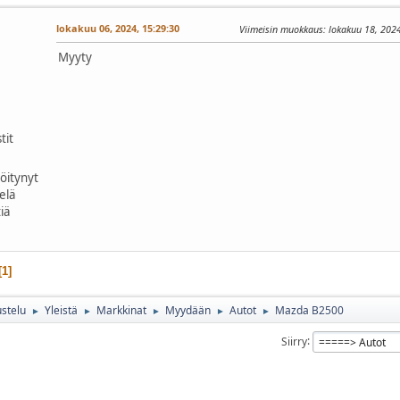
lokakuu 06, 2024, 15:29:30
Viimeisin muokkaus
: lokakuu 18, 202
Myyty
tit
röitynyt
ielä
iä
1
stelu
Yleistä
Markkinat
Myydään
Autot
Mazda B2500
►
►
►
►
►
Siirry