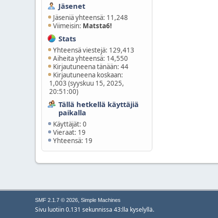
Jäsenet
Jäseniä yhteensä: 11,248
Viimeisin:
Matsta6!
Stats
Yhteensä viestejä: 129,413
Aiheita yhteensä: 14,550
Kirjautuneena tänään: 44
Kirjautuneena koskaan:
1,003 (syyskuu 15, 2025,
20:51:00)
Tällä hetkellä käyttäjiä
paikalla
Käyttäjät: 0
Vieraat: 19
Yhteensä: 19
,
SMF 2.1.7 © 2026
Simple Machines
Sivu luotiin 0.131 sekunnissa 43:lla kyselyllä.