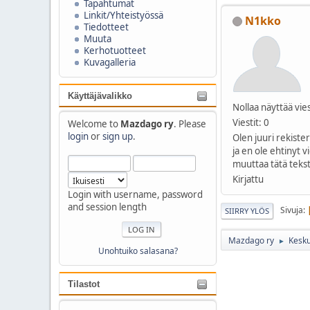
Tapahtumat
Linkit/Yhteistyössä
N1kko
Tiedotteet
Muuta
Kerhotuotteet
Kuvagalleria
Käyttäjävalikko
Nollaa näyttää vies
Viestit: 0
Welcome to
Mazdago ry
. Please
login
or
sign up
.
Olen juuri rekiste
ja en ole ehtinyt v
muuttaa tätä tekst
Kirjattu
Login with username, password
and session length
Sivuja
SIIRRY YLÖS
Mazdago ry
Kesku
►
Unohtuiko salasana?
Tilastot