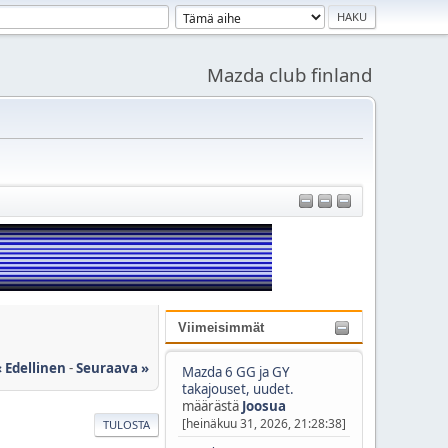
Mazda club finland
Viimeisimmät
« Edellinen
-
Seuraava »
Mazda 6 GG ja GY
takajouset, uudet.
määrästä
Joosua
[heinäkuu 31, 2026, 21:28:38]
TULOSTA