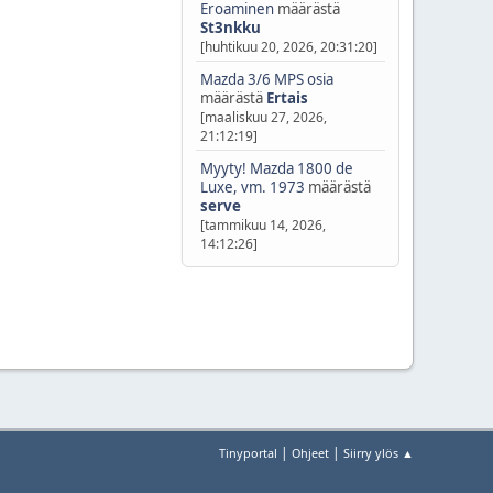
Eroaminen
määrästä
St3nkku
[huhtikuu 20, 2026, 20:31:20]
Mazda 3/6 MPS osia
määrästä
Ertais
[maaliskuu 27, 2026,
21:12:19]
Myyty! Mazda 1800 de
Luxe, vm. 1973
määrästä
serve
[tammikuu 14, 2026,
14:12:26]
|
|
Tinyportal
Ohjeet
Siirry ylös ▲