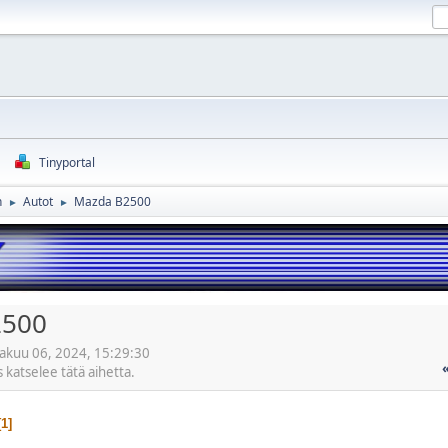
Tinyportal
n
Autot
Mazda B2500
►
►
2500
kakuu 06, 2024, 15:29:30
s katselee tätä aihetta.
1