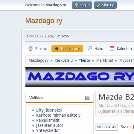
Welcome to
Mazdago ry
.
Log in
Sign up
Mazdago ry
elokuu 06, 2026, 12:16:55
Etusivu
Keskustelu
Haku
Kalenteri
Mazdago ry
Keskustelu
Yleistä
Markkinat
Myydää
►
►
►
►
Mazda B
Valikko
Aloittaja N1kko, lo
Liity Jäseneksi
0 Jäsenet ja 1 Viera
Kerhotoiminnan esittely
Paikallismiitit
Jäsenten autot
Sivuja
SIIRRY ALAS
Yhteystiedot