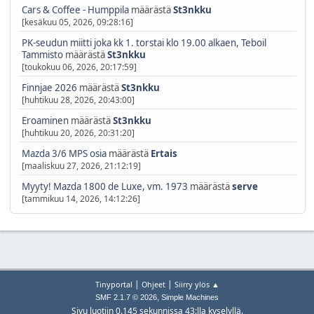
Cars & Coffee - Humppila
määrästä
St3nkku
[kesäkuu 05, 2026, 09:28:16]
PK-seudun miitti joka kk 1. torstai klo 19.00 alkaen, Teboil
Tammisto
määrästä
St3nkku
[toukokuu 06, 2026, 20:17:59]
Finnjae 2026
määrästä
St3nkku
[huhtikuu 28, 2026, 20:43:00]
Eroaminen
määrästä
St3nkku
[huhtikuu 20, 2026, 20:31:20]
Mazda 3/6 MPS osia
määrästä
Ertais
[maaliskuu 27, 2026, 21:12:19]
Myyty! Mazda 1800 de Luxe, vm. 1973
määrästä
serve
[tammikuu 14, 2026, 14:12:26]
|
|
Tinyportal
Ohjeet
Siirry ylös ▲
,
SMF 2.1.7 © 2026
Simple Machines
Sivu luotiin 0.145 sekunnissa 43:lla kyselyllä.