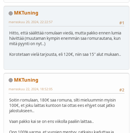
MKTuning
marraskuu 20, 2024, 22:22:57
#1
Hitto, että säälittää romulaan viedä, mutta pakko ennen lumia
hävittää (muutaman kympin enemmän saa romurautana, kun
mitä pyynti on nyt..)
Korotetaan vielä tarjousta, eli 120€, niin saa 15" alut mukaan..
MKTuning
marraskuu 22, 2024, 18:52:05
#2
Soitin romulaan, 180€ saa romuna, silti mieluummin myisin
100€, et joku laittas kuntoon tai ottas ees ehjyet osat jatko
jalostukseen..
Vaan pakko kai se on ens viikolla paaliin laittaa..
Oon 100% varma, et vuosien mentyy, ratkaisu kaduttaa ja