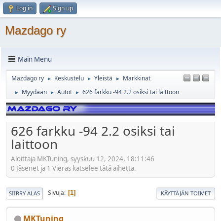
Log in
Sign up
Mazdago ry
Main Menu
Mazdago ry
Keskustelu
Yleistä
Markkinat
►
►
►
Myydään
Autot
626 farkku -94 2.2 osiksi tai laittoon
►
►
►
626 farkku -94 2.2 osiksi tai
laittoon
Aloittaja MKTuning, syyskuu 12, 2024, 18:11:46
0 Jäsenet ja 1 Vieras katselee tätä aihetta.
Sivuja
1
SIIRRY ALAS
KÄYTTÄJÄN TOIMET
MKTuning