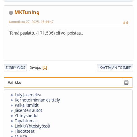
MKTuning
tammikuu 27, 2025, 16:44:47
#4
Tämä paalattu (171,50€) eli voi poistaa..
Sivuja
1
SIIRRY YLÖS
KÄYTTÄJÄN TOIMET
Valikko
Liity Jäseneksi
Kerhotoiminnan esittely
Paikallismiitit
Jäsenten autot
Yhteystiedot
Tapahtumat
Linkit/Yhteistyössä
Tiedotteet
Muuta