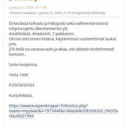
syyskuu 12, 2024, 18:11:46
Viimeisin muokkaus
: syyskuu 12, 2024, 21:07:56 käyttäjältä MKTuning
Eli keulasta kolhastu ja Pakoputki sekä vaihteensiirtovivut
tohjona (ajettu liikennemerkin yli)
4xsähkölasit, ilmastointi, 7-paikkanen.
Oli tosi siisti ennen kolaria, käytännössä ruosteettomat luukut
yms.
JOS itellä ois varaosa-auto ja aikaa, niin laittasin ehdottomasti
kuntoon..
tuote kuopiossa.
Hinta 100€
P.0503650334
Kuvia linkissä..
https://www.kuopionkirppari.fi/ilmoitus.php?
osasto=myydaan&i=1973448&t=Mazda%20626%202.2%20fa
rkku%201994