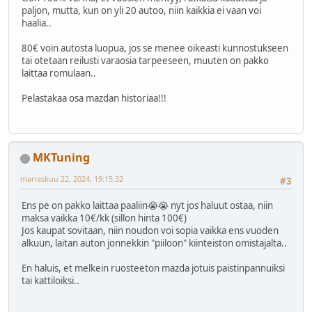
paljon, mutta, kun on yli 20 autoo, niin kaikkia ei vaan voi
haalia..
80€ voin autosta luopua, jos se menee oikeasti kunnostukseen
tai otetaan reilusti varaosia tarpeeseen, muuten on pakko
laittaa romulaan..
Pelastakaa osa mazdan historiaa!!!
MKTuning
marraskuu 22, 2024, 19:15:32
#3
Ens pe on pakko laittaa paaliin😭😭 nyt jos haluut ostaa, niin
maksa vaikka 10€/kk (sillon hinta 100€)
Jos kaupat sovitaan, niin noudon voi sopia vaikka ens vuoden
alkuun, laitan auton jonnekkin "piiloon" kiinteiston omistajalta..
En haluis, et melkein ruosteeton mazda jotuis paistinpannuiksi
tai kattiloiksi..