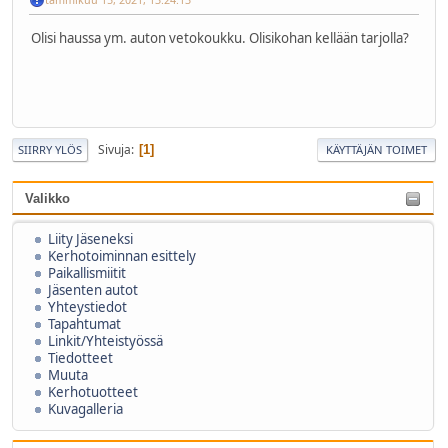
Olisi haussa ym. auton vetokoukku. Olisikohan kellään tarjolla?
Sivuja
1
SIIRRY YLÖS
KÄYTTÄJÄN TOIMET
Valikko
Liity Jäseneksi
Kerhotoiminnan esittely
Paikallismiitit
Jäsenten autot
Yhteystiedot
Tapahtumat
Linkit/Yhteistyössä
Tiedotteet
Muuta
Kerhotuotteet
Kuvagalleria