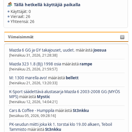
Tällä hetkellä käyttäjiä paikalla
Käyttäjät: 0
Vieraat: 26
Yhteensä: 26
Viimeisimmät
Mazda 6 GG ja GY takajouset, uudet.
määrästä
Joosua
[heinäkuu 31, 2026, 21:28:38]
Mazda 323 1.8 (BJ) 1998 osia
määrästä
rampe
[heinäkuu 25, 2026, 21:59:57]
M: 1300 marella avo!
määrästä
bellett
[heinäkuu 21, 2026, 13:20:33]
K-Sport säädettävä alustasarja Mazda 6 2003-2008 GG (MYÖS
MPS)
määrästä
Mystic
[heinäkuu 12, 2026, 14:04:21]
Cars & Coffee - Humppila
määrästä
St3nkku
[kesäkuu 05, 2026, 09:28:16]
PK-seudun miitti joka kk 1. torstai klo 19.00 alkaen, Teboil
Tammisto
määrästä
St3nkku