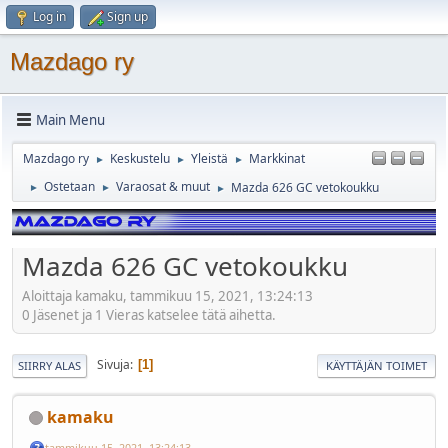
Log in
Sign up
Mazdago ry
Main Menu
Mazdago ry
Keskustelu
Yleistä
Markkinat
►
►
►
Ostetaan
Varaosat & muut
Mazda 626 GC vetokoukku
►
►
►
Mazda 626 GC vetokoukku
Aloittaja kamaku, tammikuu 15, 2021, 13:24:13
0 Jäsenet ja 1 Vieras katselee tätä aihetta.
Sivuja
1
SIIRRY ALAS
KÄYTTÄJÄN TOIMET
kamaku
tammikuu 15, 2021, 13:24:13