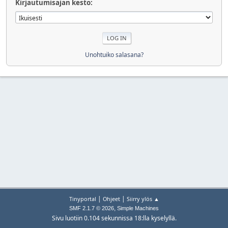
Kirjautumisajan kesto:
Unohtuiko salasana?
|
|
Tinyportal
Ohjeet
Siirry ylös ▲
,
SMF 2.1.7 © 2026
Simple Machines
Sivu luotiin 0.104 sekunnissa 18:lla kyselyllä.