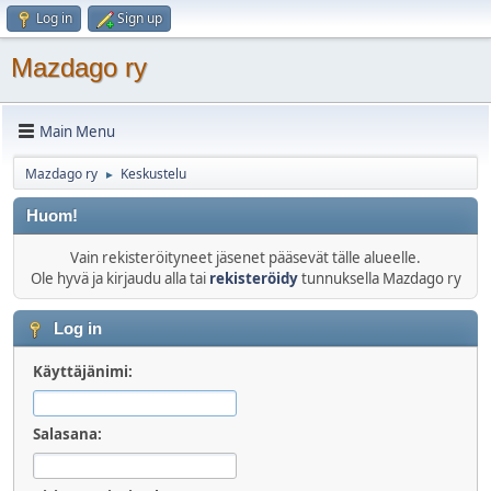
Log in
Sign up
Mazdago ry
Main Menu
Mazdago ry
Keskustelu
►
Huom!
Vain rekisteröityneet jäsenet pääsevät tälle alueelle.
Ole hyvä ja kirjaudu alla tai
rekisteröidy
tunnuksella Mazdago ry
Log in
Käyttäjänimi:
Salasana: