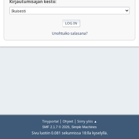
Kirjautumisajan kesto:
Unohtuiko salasana?
|
|
Tinyportal
Ohjeet
Siirry ylös ▲
,
SMF 2.1.7 © 2026
Simple Machines
Sivu luotiin 0.081 sekunnissa 18:lla kyselyllä.