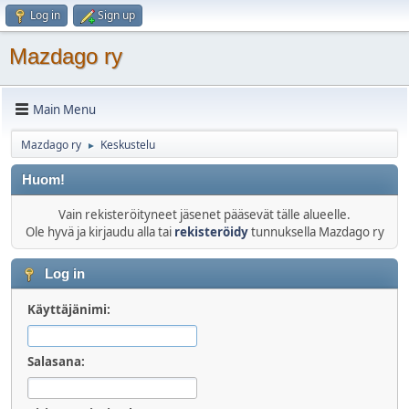
Log in
Sign up
Mazdago ry
Main Menu
Mazdago ry
Keskustelu
►
Huom!
Vain rekisteröityneet jäsenet pääsevät tälle alueelle.
Ole hyvä ja kirjaudu alla tai
rekisteröidy
tunnuksella Mazdago ry
Log in
Käyttäjänimi:
Salasana: