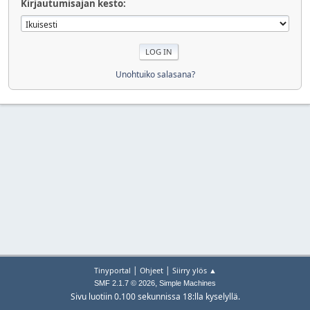
Kirjautumisajan kesto:
Unohtuiko salasana?
|
|
Tinyportal
Ohjeet
Siirry ylös ▲
,
SMF 2.1.7 © 2026
Simple Machines
Sivu luotiin 0.100 sekunnissa 18:lla kyselyllä.