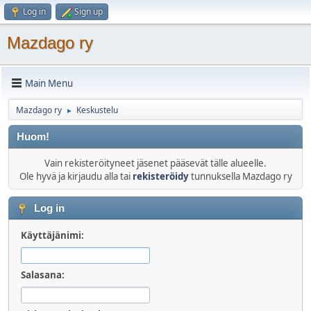
Log in
Sign up
Mazdago ry
Main Menu
Mazdago ry
Keskustelu
►
Huom!
Vain rekisteröityneet jäsenet pääsevät tälle alueelle.
Ole hyvä ja kirjaudu alla tai
rekisteröidy
tunnuksella Mazdago ry
Log in
Käyttäjänimi:
Salasana: