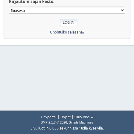
Kirjautumisajan kesto:
Unohtuiko salasana?
|
|
Tinyportal
Ohjeet
Siirry ylös ▲
,
SMF 2.1.7 © 2026
Simple Machines
Sivu luotiin 0.080 sekunnissa 18:lla kyselyllä.