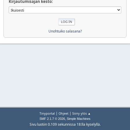
Kirjautumisajan kesto:
Unohtuiko salasana?
|
|
Tinyportal
Ohjeet
Siirry ylös ▲
,
SMF 2.1.7 © 2026
Simple Machines
Sivu luotiin 0.109 sekunnissa 18:lla kyselyllä.