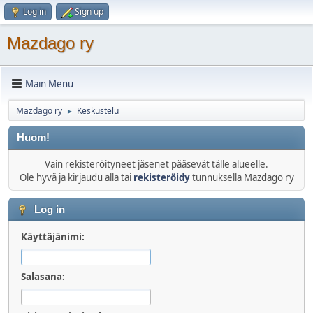
Log in
Sign up
Mazdago ry
Main Menu
Mazdago ry
Keskustelu
►
Huom!
Vain rekisteröityneet jäsenet pääsevät tälle alueelle.
Ole hyvä ja kirjaudu alla tai
rekisteröidy
tunnuksella Mazdago ry
Log in
Käyttäjänimi:
Salasana: