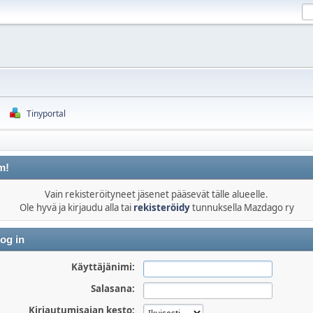
Tinyportal
m!
Vain rekisteröityneet jäsenet pääsevät tälle alueelle.
Ole hyvä ja kirjaudu alla tai
rekisteröidy
tunnuksella Mazdago ry
og in
Käyttäjänimi:
Salasana:
Kirjautumisajan kesto: