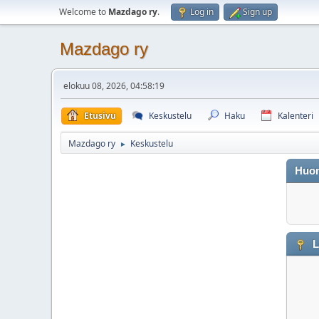
Welcome to
Mazdago ry
.
Log in
Sign up
Mazdago ry
elokuu 08, 2026, 04:58:19
Etusivu
Keskustelu
Haku
Kalenteri
Mazdago ry
Keskustelu
►
Huo
L