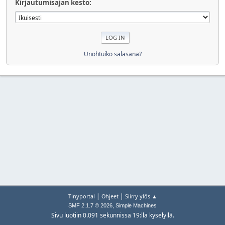
Kirjautumisajan kesto:
Unohtuiko salasana?
|
|
Tinyportal
Ohjeet
Siirry ylös ▲
,
SMF 2.1.7 © 2026
Simple Machines
Sivu luotiin 0.091 sekunnissa 19:lla kyselyllä.