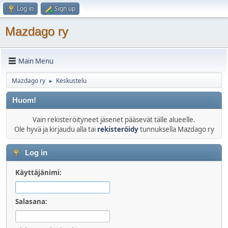
Log in
Sign up
Mazdago ry
Main Menu
Mazdago ry
Keskustelu
►
Huom!
Vain rekisteröityneet jäsenet pääsevät tälle alueelle.
Ole hyvä ja kirjaudu alla tai
rekisteröidy
tunnuksella Mazdago ry
Log in
Käyttäjänimi:
Salasana: