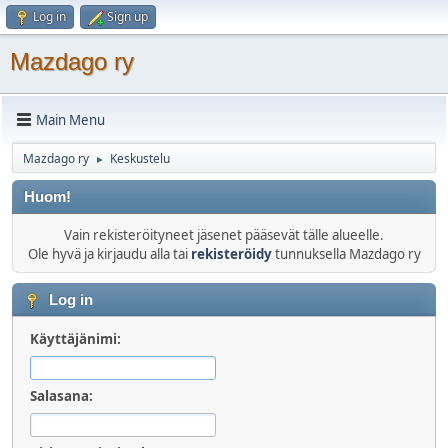
Log in
Sign up
Mazdago ry
Main Menu
Mazdago ry
Keskustelu
►
Huom!
Vain rekisteröityneet jäsenet pääsevät tälle alueelle.
Ole hyvä ja kirjaudu alla tai
rekisteröidy
tunnuksella Mazdago ry
Log in
Käyttäjänimi:
Salasana: