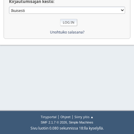
Kirjautumisajan kesto:
Unohtuiko salasana?
|
|
Tinyportal
Ohjeet
Siirry ylös ▲
,
SMF 2.1.7 © 2026
Simple Machines
Sivu luotiin 0.080 sekunnissa 18:lla kyselyllä.