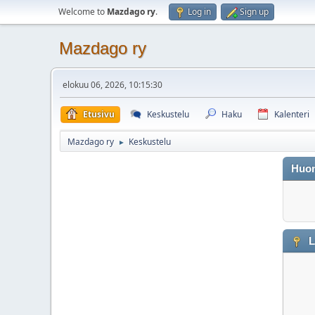
Welcome to
Mazdago ry
.
Log in
Sign up
Mazdago ry
elokuu 06, 2026, 10:15:30
Etusivu
Keskustelu
Haku
Kalenteri
Mazdago ry
Keskustelu
►
Huo
L