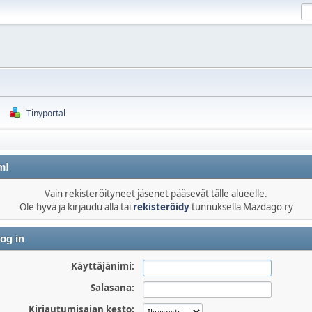
Tinyportal
m!
Vain rekisteröityneet jäsenet pääsevät tälle alueelle.
Ole hyvä ja kirjaudu alla tai
rekisteröidy
tunnuksella Mazdago ry
og in
Käyttäjänimi:
Salasana:
Kirjautumisajan kesto: