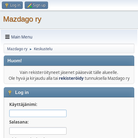
Log in
Sign up
Mazdago ry
Main Menu
Mazdago ry
Keskustelu
►
Huom!
Vain rekisteröityneet jäsenet pääsevät tälle alueelle.
Ole hyvä ja kirjaudu alla tai
rekisteröidy
tunnuksella Mazdago ry
Log in
Käyttäjänimi:
Salasana: