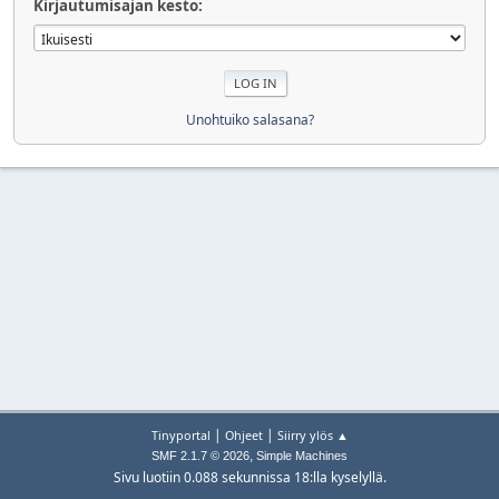
Kirjautumisajan kesto:
Unohtuiko salasana?
|
|
Tinyportal
Ohjeet
Siirry ylös ▲
,
SMF 2.1.7 © 2026
Simple Machines
Sivu luotiin 0.088 sekunnissa 18:lla kyselyllä.