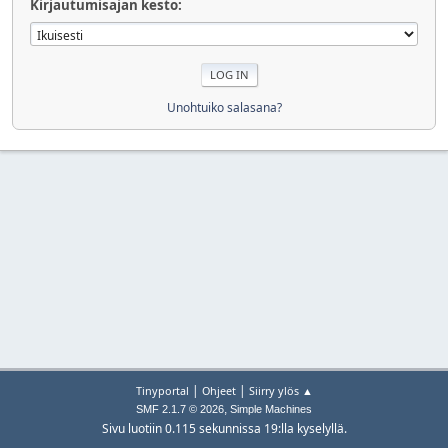
Kirjautumisajan kesto:
Unohtuiko salasana?
|
|
Tinyportal
Ohjeet
Siirry ylös ▲
,
SMF 2.1.7 © 2026
Simple Machines
Sivu luotiin 0.115 sekunnissa 19:lla kyselyllä.