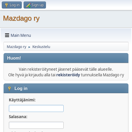
Log in
Sign up
Mazdago ry
Main Menu
Mazdago ry
Keskustelu
►
Huom!
Vain rekisteröityneet jäsenet pääsevät tälle alueelle.
Ole hyvä ja kirjaudu alla tai
rekisteröidy
tunnuksella Mazdago ry
Log in
Käyttäjänimi:
Salasana: