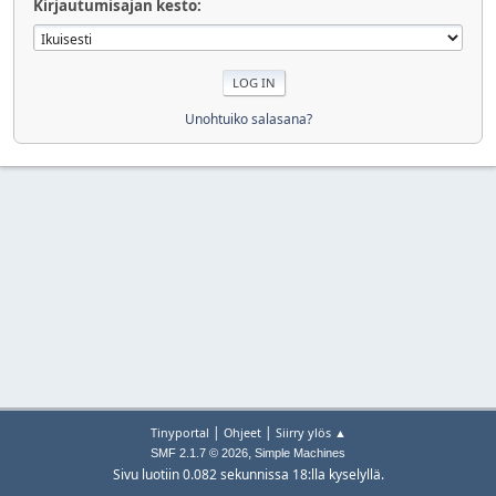
Kirjautumisajan kesto:
Unohtuiko salasana?
|
|
Tinyportal
Ohjeet
Siirry ylös ▲
,
SMF 2.1.7 © 2026
Simple Machines
Sivu luotiin 0.082 sekunnissa 18:lla kyselyllä.