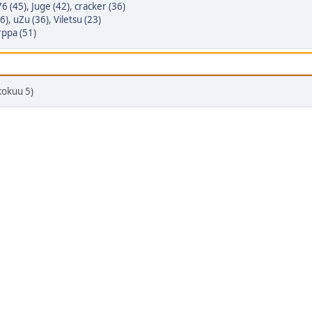
6 (45)
,
Juge (42)
,
cracker (36)
56)
,
uZu (36)
,
Viletsu (23)
ppa (51)
kokuu 5)