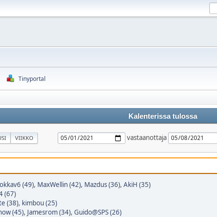
Tinyportal
Kalenterissa tulossa
vastaanottaja
SI
VIIKKO
okkav6 (49)
,
MaxWellin (42)
,
Mazdus (36)
,
AkiH (35)
4 (67)
e (38)
,
kimbou (25)
how (45)
,
Jamesrom (34)
,
Guido@SPS (26)