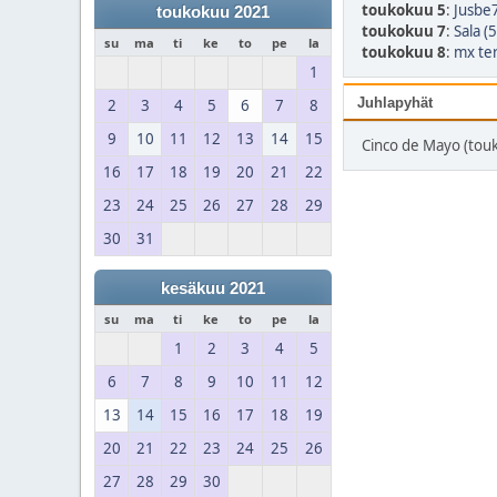
toukokuu 5
:
Jusbe7
toukokuu 2021
toukokuu 7
:
Sala (
su
ma
ti
ke
to
pe
la
toukokuu 8
:
mx ter
1
Juhlapyhät
2
3
4
5
6
7
8
9
10
11
12
13
14
15
Cinco de Mayo (tou
16
17
18
19
20
21
22
23
24
25
26
27
28
29
30
31
kesäkuu 2021
su
ma
ti
ke
to
pe
la
1
2
3
4
5
6
7
8
9
10
11
12
13
14
15
16
17
18
19
20
21
22
23
24
25
26
27
28
29
30