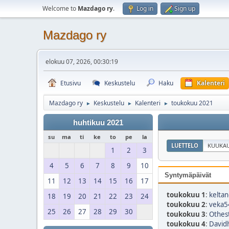
Welcome to
Mazdago ry
.
Log in
Sign up
Mazdago ry
elokuu 07, 2026, 00:30:19
Etusivu
Keskustelu
Haku
Kalenteri
Mazdago ry
Keskustelu
Kalenteri
toukokuu 2021
►
►
►
huhtikuu 2021
su
ma
ti
ke
to
pe
la
LUETTELO
KUUKAU
1
2
3
4
5
6
7
8
9
10
Syntymäpäivät
11
12
13
14
15
16
17
toukokuu 1
:
keltan
18
19
20
21
22
23
24
toukokuu 2
:
veka5
25
26
27
28
29
30
toukokuu 3
:
Othest
toukokuu 4
:
David