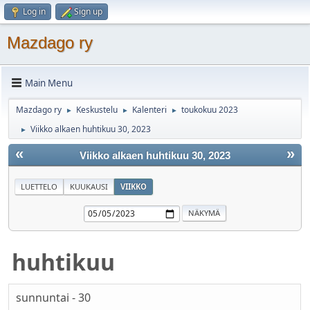
Log in
Sign up
Mazdago ry
Main Menu
Mazdago ry
Keskustelu
Kalenteri
toukokuu 2023
►
►
►
Viikko alkaen huhtikuu 30, 2023
►
«
»
Viikko alkaen huhtikuu 30, 2023
LUETTELO
KUUKAUSI
VIIKKO
huhtikuu
sunnuntai - 30