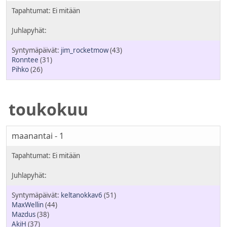
jim_rocketmow
(43)
Ronntee
(31)
Pihko
(26)
toukokuu
maanantai - 1
keltanokkav6
(51)
MaxWellin
(44)
Mazdus
(38)
AkiH
(37)