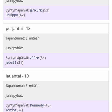
jarikurki
(53)
StHippo
(42)
perjantai - 18
z00ze
(34)
Jeba91
(31)
lauantai - 19
Kennedy
(43)
Tomba
(37)