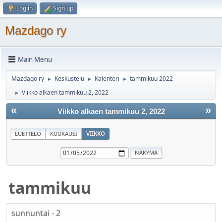
Log in
Sign up
Mazdago ry
Main Menu
Mazdago ry
Keskustelu
Kalenteri
tammikuu 2022
►
►
►
Viikko alkaen tammikuu 2, 2022
►
«
»
Viikko alkaen tammikuu 2, 2022
LUETTELO
KUUKAUSI
VIIKKO
tammikuu
sunnuntai - 2