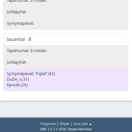
lauantai - 8
TriplaT
(42)
DuDe_s
(31)
bjexuki
(26)
|
|
Tinyportal
Ohjeet
Siirry ylös ▲
,
SMF 2.1.7 © 2026
Simple Machines