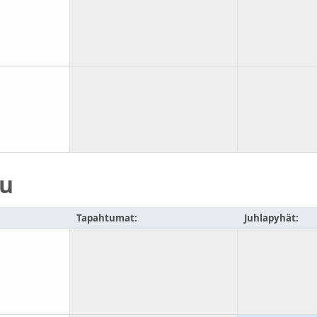
u
Tapahtumat:
Juhlapyhät: