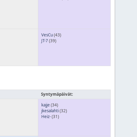
VesCu
(43)
JT-7
(39)
Syntymäpäivät:
kajje
(34)
jkesalahti
(32)
Heiz-
(31)