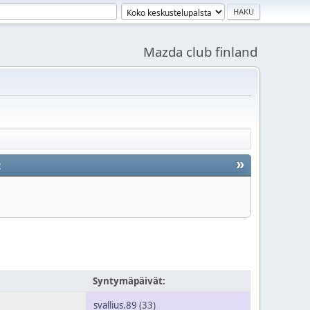
Mazda club finland
»
2
Syntymäpäivät:
svallius.89
(33)