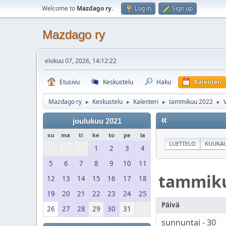
Welcome to
Mazdago ry
.
Log in
Sign up
Mazdago ry
elokuu 07, 2026, 14:12:22
Etusivu
Keskustelu
Haku
Kalenteri
Mazdago ry
Keskustelu
Kalenteri
tammikuu 2022
►
►
►
►
«
joulukuu 2021
su
ma
ti
ke
to
pe
la
LUETTELO
KUUKAU
1
2
3
4
5
6
7
8
9
10
11
tammik
12
13
14
15
16
17
18
19
20
21
22
23
24
25
Päivä
26
27
28
29
30
31
sunnuntai - 30