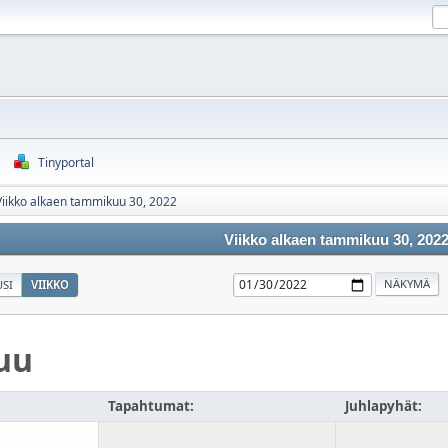
Tinyportal
Viikko alkaen tammikuu 30, 2022
Viikko alkaen tammikuu 30, 202
SI
VIIKKO
uu
Tapahtumat:
Juhlapyhät: