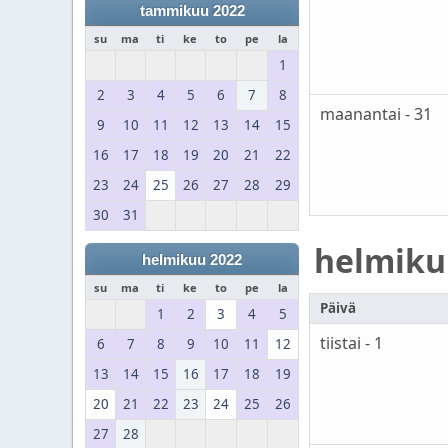
tammikuu 2022
su
ma
ti
ke
to
pe
la
1
2
3
4
5
6
7
8
maanantai - 31
9
10
11
12
13
14
15
16
17
18
19
20
21
22
23
24
25
26
27
28
29
30
31
helmiku
helmikuu 2022
su
ma
ti
ke
to
pe
la
Päivä
1
2
3
4
5
tiistai - 1
6
7
8
9
10
11
12
13
14
15
16
17
18
19
20
21
22
23
24
25
26
27
28