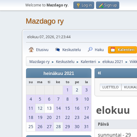
Welcome to
Mazdago ry
.
Log in
Sign up
Mazdago ry
elokuu 07, 2026, 21:23:44
Etusivu
Keskustelu
Haku
Kalenteri
Mazdago ry
Keskustelu
Kalenteri
elokuu 2021
Viik
►
►
►
►
«
heinäkuu 2021
su
ma
ti
ke
to
pe
la
LUETTELO
KUUKAU
1
2
3
4
5
6
7
8
9
10
elokuu
11
12
13
14
15
16
17
18
19
20
21
22
23
24
Päivä
25
26
27
28
29
30
31
sunnuntai - 29