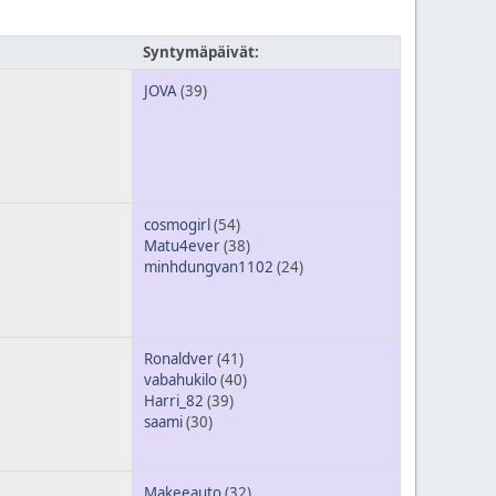
Syntymäpäivät:
JOVA
(39)
cosmogirl
(54)
Matu4ever
(38)
minhdungvan1102
(24)
Ronaldver
(41)
vabahukilo
(40)
Harri_82
(39)
saami
(30)
Makeeauto
(32)