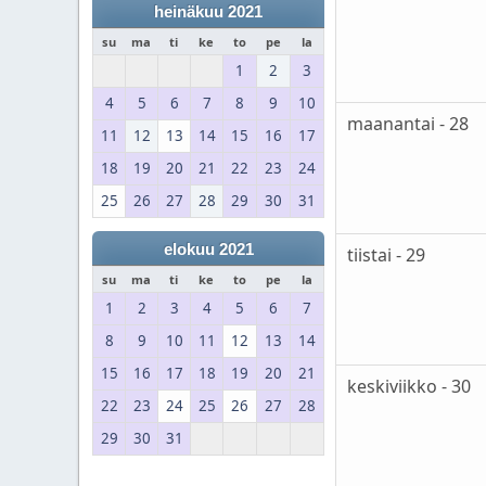
heinäkuu 2021
su
ma
ti
ke
to
pe
la
1
2
3
4
5
6
7
8
9
10
maanantai - 28
11
12
13
14
15
16
17
18
19
20
21
22
23
24
25
26
27
28
29
30
31
elokuu 2021
tiistai - 29
su
ma
ti
ke
to
pe
la
1
2
3
4
5
6
7
8
9
10
11
12
13
14
15
16
17
18
19
20
21
keskiviikko - 30
22
23
24
25
26
27
28
29
30
31