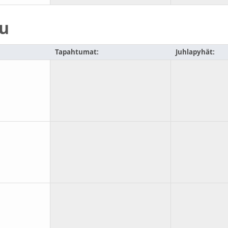
u
Tapahtumat:
Juhlapyhät: