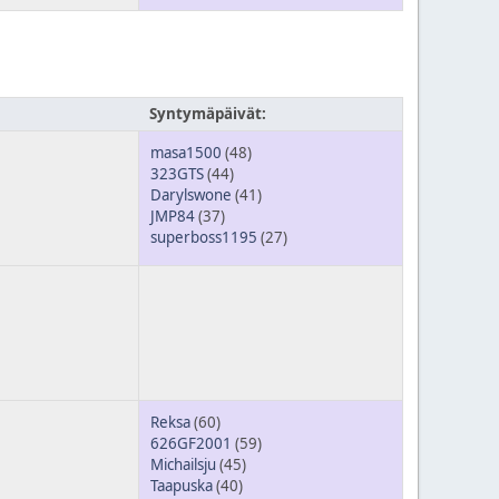
Syntymäpäivät:
masa1500
(48)
323GTS
(44)
Darylswone
(41)
JMP84
(37)
superboss1195
(27)
Reksa
(60)
626GF2001
(59)
Michailsju
(45)
Taapuska
(40)