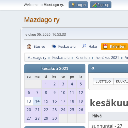
Welcome to
Mazdago ry
.
Log in
Sign up
Mazdago ry
elokuu 06, 2026, 16:53:33
Etusivu
Keskustelu
Haku
Kalenteri
Mazdago ry
Keskustelu
Kalenteri
heinäkuu 2021
V
►
►
►
►
«
kesäkuu 2021
su
ma
ti
ke
to
pe
la
LUETTELO
KUUKAU
1
2
3
4
5
6
7
8
9
10
11
12
kesäku
13
14
15
16
17
18
19
20
21
22
23
24
25
26
Päivä
27
28
29
30
sunnuntai - 27