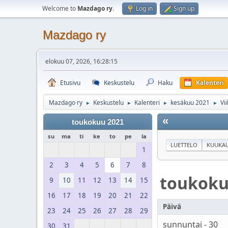
Welcome to
Mazdago ry
.
Log in
Sign up
Mazdago ry
elokuu 07, 2026, 16:28:15
Etusivu
Keskustelu
Haku
Kalenteri
Mazdago ry
Keskustelu
Kalenteri
kesäkuu 2021
Vi
►
►
►
►
«
toukokuu 2021
su
ma
ti
ke
to
pe
la
LUETTELO
KUUKAU
1
2
3
4
5
6
7
8
toukok
9
10
11
12
13
14
15
16
17
18
19
20
21
22
Päivä
23
24
25
26
27
28
29
sunnuntai - 30
30
31