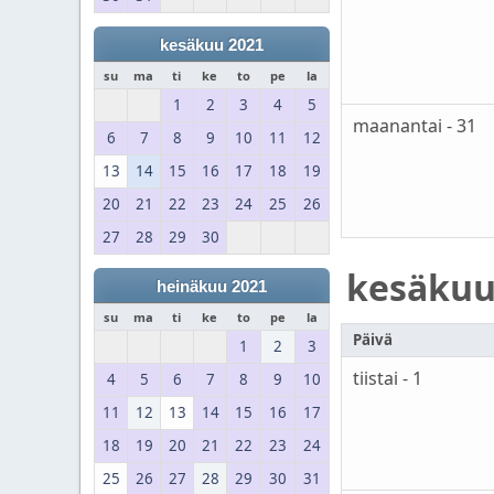
kesäkuu 2021
su
ma
ti
ke
to
pe
la
1
2
3
4
5
maanantai - 31
6
7
8
9
10
11
12
13
14
15
16
17
18
19
20
21
22
23
24
25
26
27
28
29
30
kesäku
heinäkuu 2021
su
ma
ti
ke
to
pe
la
Päivä
1
2
3
tiistai - 1
4
5
6
7
8
9
10
11
12
13
14
15
16
17
18
19
20
21
22
23
24
25
26
27
28
29
30
31