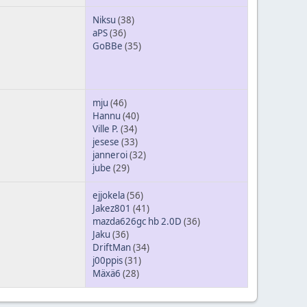
Niksu
(38)
aPS
(36)
GoBBe
(35)
mju
(46)
Hannu
(40)
Ville P.
(34)
jesese
(33)
janneroi
(32)
jube
(29)
ejjokela
(56)
Jakez801
(41)
mazda626gc hb 2.0D
(36)
Jaku
(36)
DriftMan
(34)
j00ppis
(31)
Mäxä6
(28)