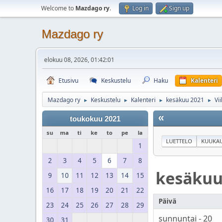
Welcome to
Mazdago ry
.
Log in
Sign up
Mazdago ry
elokuu 08, 2026, 01:42:01
Etusivu
Keskustelu
Haku
Kalenteri
Mazdago ry
Keskustelu
Kalenteri
kesäkuu 2021
Vi
►
►
►
►
«
toukokuu 2021
su
ma
ti
ke
to
pe
la
LUETTELO
KUUKAU
1
2
3
4
5
6
7
8
kesäku
9
10
11
12
13
14
15
16
17
18
19
20
21
22
Päivä
23
24
25
26
27
28
29
sunnuntai - 20
30
31