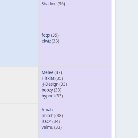
Shadine
(36)
fdqx
(35)
elwiz
(33)
Melee
(37)
Hiskias
(35)
-J-Design
(33)
boozy
(33)
hypodi
(33)
Amati
[mitch]
(38)
isaC^
(34)
velmu
(33)