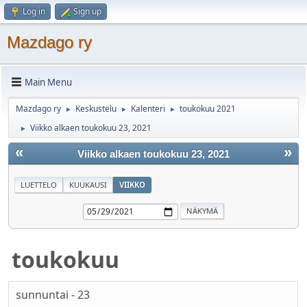
Log in
Sign up
Mazdago ry
Main Menu
Mazdago ry
Keskustelu
Kalenteri
toukokuu 2021
►
►
►
Viikko alkaen toukokuu 23, 2021
►
«
»
Viikko alkaen toukokuu 23, 2021
LUETTELO
KUUKAUSI
VIIKKO
toukokuu
sunnuntai - 23