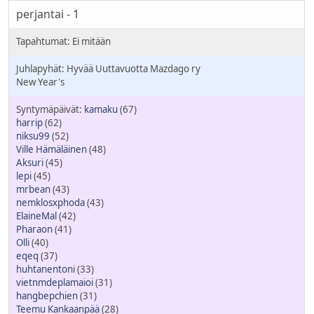
perjantai - 1
Hyvää Uuttavuotta Mazdago ry
New Year's
kamaku
(67)
harrip
(62)
niksu99
(52)
Ville Hämäläinen
(48)
Aksuri
(45)
lepi
(45)
mrbean
(43)
nemklosxphoda
(43)
ElaineMal
(42)
Pharaon
(41)
Olli
(40)
eqeq
(37)
huhtanentoni
(33)
vietnmdeplamaioi
(31)
hangbepchien
(31)
Teemu Kankaanpää
(28)