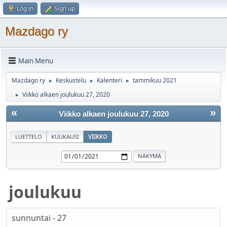
Log in
Sign up
Mazdago ry
Main Menu
Mazdago ry
Keskustelu
Kalenteri
tammikuu 2021
►
►
►
Viikko alkaen joulukuu 27, 2020
►
«
»
Viikko alkaen joulukuu 27, 2020
LUETTELO
KUUKAUSI
VIIKKO
joulukuu
sunnuntai - 27