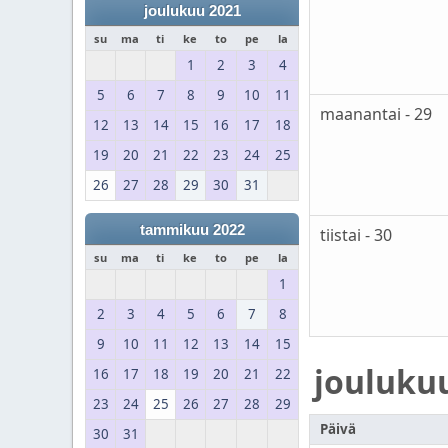
joulukuu 2021
su
ma
ti
ke
to
pe
la
1
2
3
4
5
6
7
8
9
10
11
maanantai - 29
12
13
14
15
16
17
18
19
20
21
22
23
24
25
26
27
28
29
30
31
tammikuu 2022
tiistai - 30
su
ma
ti
ke
to
pe
la
1
2
3
4
5
6
7
8
9
10
11
12
13
14
15
jouluku
16
17
18
19
20
21
22
23
24
25
26
27
28
29
Päivä
30
31