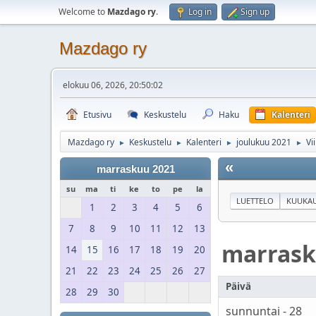
Welcome to
Mazdago ry
.
Log in
Sign up
Mazdago ry
elokuu 06, 2026, 20:50:02
Etusivu
Keskustelu
Haku
Kalenteri
Mazdago ry
Keskustelu
Kalenteri
joulukuu 2021
Vi
►
►
►
►
«
marraskuu 2021
su
ma
ti
ke
to
pe
la
LUETTELO
KUUKAU
1
2
3
4
5
6
7
8
9
10
11
12
13
marras
14
15
16
17
18
19
20
21
22
23
24
25
26
27
Päivä
28
29
30
sunnuntai - 28