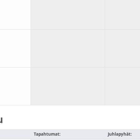
u
Tapahtumat:
Juhlapyhät: