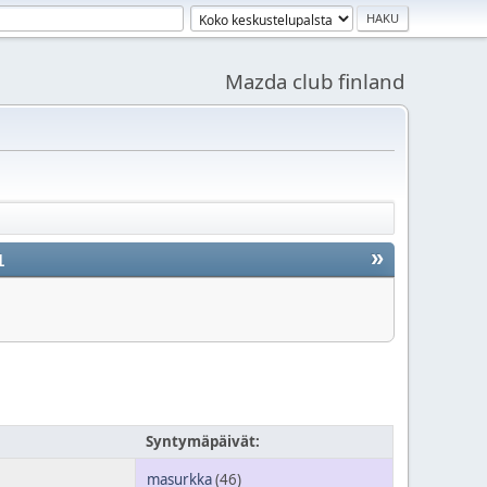
Mazda club finland
»
1
Syntymäpäivät:
masurkka
(46)