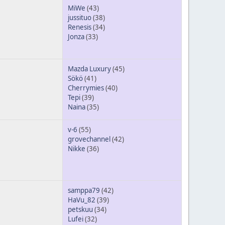
MiWe
(43)
jussituo
(38)
Renesis
(34)
Jonza
(33)
Mazda Luxury
(45)
Sökö
(41)
Cherrymies
(40)
Tepi
(39)
Naina
(35)
v-6
(55)
grovechannel
(42)
Nikke
(36)
samppa79
(42)
HaVu_82
(39)
petskuu
(34)
Lufei
(32)