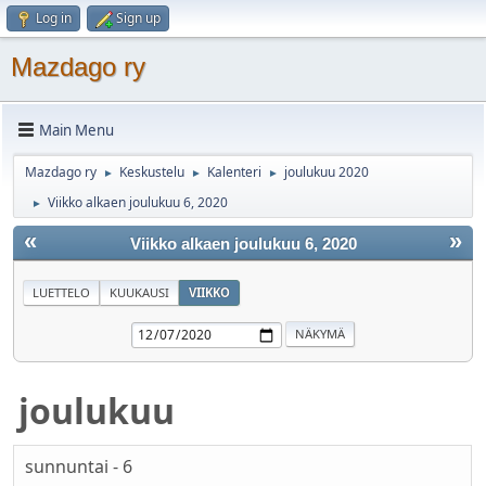
Log in
Sign up
Mazdago ry
Main Menu
Mazdago ry
Keskustelu
Kalenteri
joulukuu 2020
►
►
►
Viikko alkaen joulukuu 6, 2020
►
«
»
Viikko alkaen joulukuu 6, 2020
LUETTELO
KUUKAUSI
VIIKKO
joulukuu
sunnuntai - 6