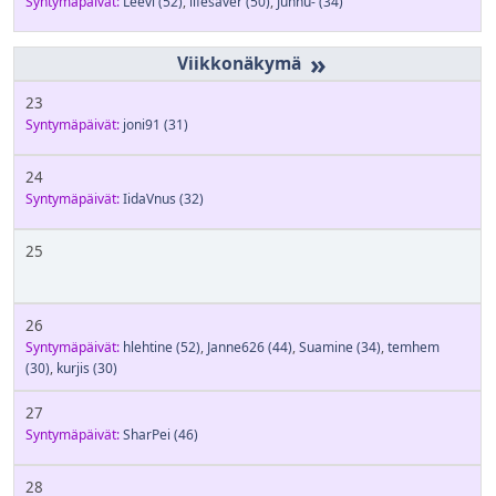
Syntymäpäivät:
Leevi
(52)
,
lifesaver
(50)
,
Juhnu-
(34)
»
23
Syntymäpäivät:
joni91
(31)
24
Syntymäpäivät:
IidaVnus
(32)
25
26
Syntymäpäivät:
hlehtine
(52)
,
Janne626
(44)
,
Suamine
(34)
,
temhem
(30)
,
kurjis
(30)
27
Syntymäpäivät:
SharPei
(46)
28