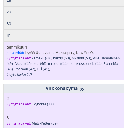
28
29
30
31
tammikuu 1
Juhlapyhät:
Hyvää Uuttavuotta Mazdago ry, New Year's
Syntymäpäivät:
kamaku
(68)
,
harrip
(63)
,
niksu99
(53)
,
Ville Hämäläinen
(49)
,
Aksuri
(46)
,
lepi
(46)
,
mrbean
(44)
,
nemklosxphoda
(44)
,
ElaineMal
(43)
,
Pharaon
(42)
,
Olli
(41)
,
...
(näytä kaikki 17)
»
2
Syntymäpäivät:
Skyhorse
(122)
3
Syntymäpäivät:
Mats-Petter
(39)