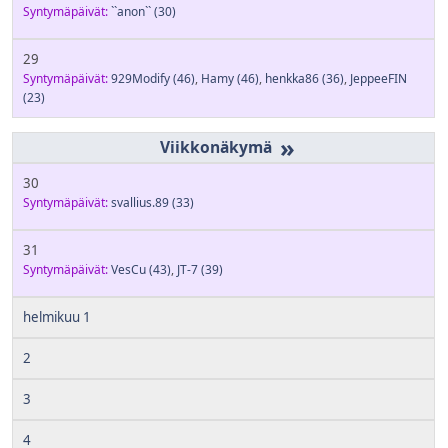
Syntymäpäivät:
``anon``
(30)
29
Syntymäpäivät:
929Modify
(46)
,
Hamy
(46)
,
henkka86
(36)
,
JeppeeFIN
(23)
»
30
Syntymäpäivät:
svallius.89
(33)
31
Syntymäpäivät:
VesCu
(43)
,
JT-7
(39)
helmikuu 1
2
3
4