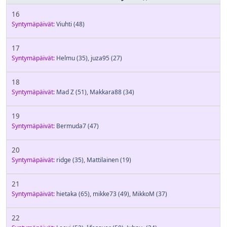
16
Syntymäpäivät:
Viuhti
(48)
17
Syntymäpäivät:
Helmu
(35)
,
juza95
(27)
18
Syntymäpäivät:
Mad Z
(51)
,
Makkara88
(34)
19
Syntymäpäivät:
Bermuda7
(47)
20
Syntymäpäivät:
ridge
(35)
,
Mattilainen
(19)
21
Syntymäpäivät:
hietaka
(65)
,
mikke73
(49)
,
MikkoM
(37)
22