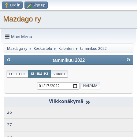
Log in
Sign up
Mazdago ry
Main Menu
Mazdago ry
Keskustelu
Kalenteri
tammikuu 2022
►
►
►
«
»
tammikuu 2022
LUETTELO
KUUKAUSI
VIIKKO
»
26
27