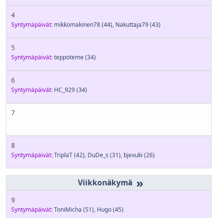
4
Syntymäpäivät:
mikkomakinen78
(44)
,
Nakuttaja79
(43)
5
Syntymäpäivät:
teppoteme
(34)
6
Syntymäpäivät:
HC_929
(34)
7
8
Syntymäpäivät:
TriplaT
(42)
,
DuDe_s
(31)
,
bjexuki
(26)
»
9
Syntymäpäivät:
ToniMicha
(51)
,
Hugo
(45)