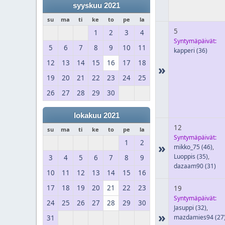
syyskuu 2021
su
ma
ti
ke
to
pe
la
5
1
2
3
4
Syntymäpäivät:
5
6
7
8
9
10
11
kapperi
(36)
12
13
14
15
16
17
18
»
19
20
21
22
23
24
25
26
27
28
29
30
lokakuu 2021
12
su
ma
ti
ke
to
pe
la
Syntymäpäivät:
1
2
»
mikko_75
(46)
,
Luoppis
(35)
,
3
4
5
6
7
8
9
dazaam90
(31)
10
11
12
13
14
15
16
17
18
19
20
21
22
23
19
Syntymäpäivät:
24
25
26
27
28
29
30
Jasuppi
(32)
,
»
mazdamies94
(27
31