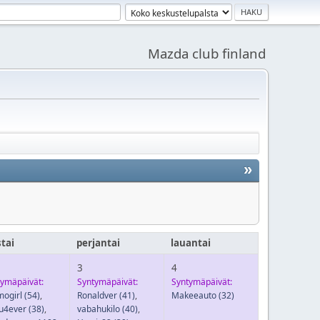
Mazda club finland
»
stai
perjantai
lauantai
3
4
tymäpäivät:
Syntymäpäivät:
Syntymäpäivät:
mogirl
(54)
,
Ronaldver
(41)
,
Makeeauto
(32)
u4ever
(38)
,
vabahukilo
(40)
,