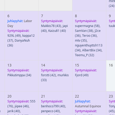
min
(24)
6
7
8
9
Juhlapyhät:
Labor
Syntymäpäivät:
Syntymäpäivät:
Syn
Day
Makkis78
(43)
,
japi
supermagna
(58)
,
tuu
Syntymäpäivät:
(40)
,
Kaizu81
(40)
SamVan
(38)
,
J2ce
929L
(49)
,
kappa12
(36)
,
Teroo
(36)
,
(37)
,
DanyaNuh
mtv
(35)
,
(36)
nguyenthuyttsh113
(34)
,
AlbertBix
(34)
,
Teemu_P
(32)
13
14
15
16
Syntymäpäivät:
Syntymäpäivät:
Syntymäpäivät:
Pikkutimppa
(34)
forstti
(42)
,
murkkis
Fjord
(49)
(33)
20
21
22
23
Syntymäpäivät:
555
Syntymäpäivät:
Juhlapyhät:
Syn
(76)
,
jiipee
(46)
,
benhoco799
(40)
,
Autumnal Equinox
Ton
)
jarik
(40)
,
penpeco
(40)
,
Syntymäpäivät:
(45)