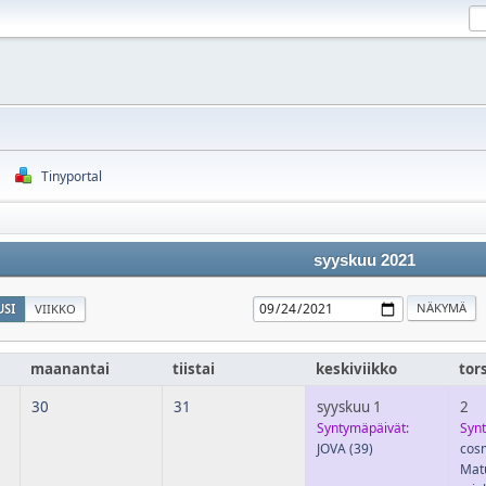
Tinyportal
syyskuu 2021
SI
VIIKKO
maanantai
tiistai
keskiviikko
tor
30
31
syyskuu 1
2
Syntymäpäivät:
Syn
JOVA
(39)
cos
Mat