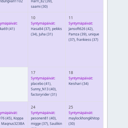
hdungvan1102
Harri_82
(39)
,
saami
(30)
10
11
tymäpäivät:
Syntymäpäivät:
Syntymäpäivät:
kka69
(41)
Hasa84
(37)
,
pekkis
Jansoft626
(42)
,
(34)
,
Juha
(31)
Pamza
(39)
,
unique
(37)
,
frankiess
(37)
17
18
Syntymäpäivät:
Syntymäpäivät:
placebo
(41)
,
Keishari
(34)
Sunny_N13
(40)
,
factoryrider
(31)
24
25
tymäpäivät:
Syntymäpäivät:
Syntymäpäivät:
y76
(45)
,
Koppa
pesonen81
(40)
,
maylockhongkhitop
,
Maqnus323BA
migge
(37)
,
Saulikin
(30)