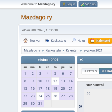
Welcome to
Mazdago ry
.
Log in
Sign up
Mazdago ry
elokuu 08, 2026, 15:36:38
Etusivu
Keskustelu
Haku
Kalenteri
Mazdago ry
Keskustelu
Kalenteri
syyskuu 2021
►
►
►
«
elokuu 2021
su
ma
ti
ke
to
pe
la
LUETTELO
KUUKAU
1
2
3
4
5
6
7
8
9
10
11
12
13
14
sunnuntai
15
16
17
18
19
20
21
29
22
23
24
25
26
27
28
29
30
31
»