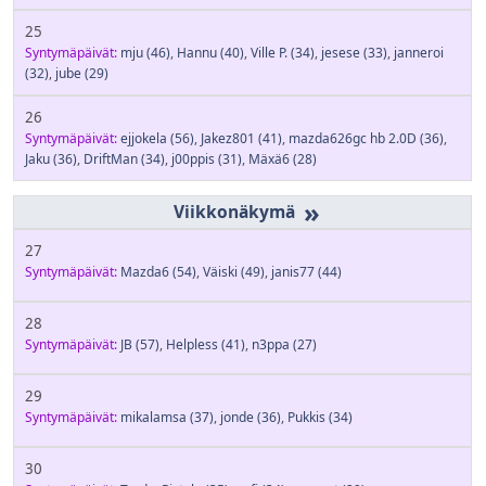
25
Syntymäpäivät:
mju
(46)
,
Hannu
(40)
,
Ville P.
(34)
,
jesese
(33)
,
janneroi
(32)
,
jube
(29)
26
Syntymäpäivät:
ejjokela
(56)
,
Jakez801
(41)
,
mazda626gc hb 2.0D
(36)
,
Jaku
(36)
,
DriftMan
(34)
,
j00ppis
(31)
,
Mäxä6
(28)
»
27
Syntymäpäivät:
Mazda6
(54)
,
Väiski
(49)
,
janis77
(44)
28
Syntymäpäivät:
JB
(57)
,
Helpless
(41)
,
n3ppa
(27)
29
Syntymäpäivät:
mikalamsa
(37)
,
jonde
(36)
,
Pukkis
(34)
30