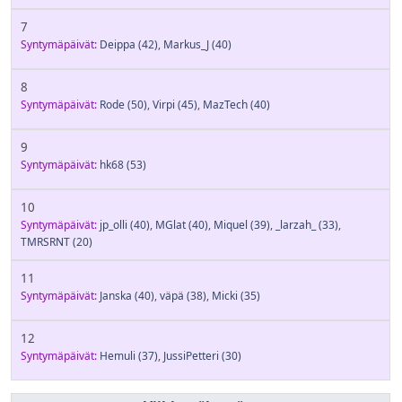
7
Syntymäpäivät:
Deippa
(42)
,
Markus_J
(40)
8
Syntymäpäivät:
Rode
(50)
,
Virpi
(45)
,
MazTech
(40)
9
Syntymäpäivät:
hk68
(53)
10
Syntymäpäivät:
jp_olli
(40)
,
MGlat
(40)
,
Miquel
(39)
,
_larzah_
(33)
,
TMRSRNT
(20)
11
Syntymäpäivät:
Janska
(40)
,
väpä
(38)
,
Micki
(35)
12
Syntymäpäivät:
Hemuli
(37)
,
JussiPetteri
(30)