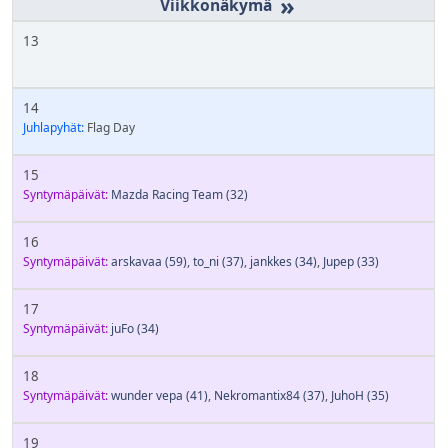
»
13
14
Juhlapyhät:
Flag Day
15
Syntymäpäivät:
Mazda Racing Team
(32)
16
Syntymäpäivät:
arskavaa
(59)
,
to_ni
(37)
,
jankkes
(34)
,
Jupep
(33)
17
Syntymäpäivät:
juFo
(34)
18
Syntymäpäivät:
wunder vepa
(41)
,
Nekromantix84
(37)
,
JuhoH
(35)
19