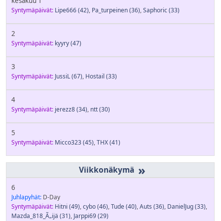
kesäkuu 1
Syntymäpäivät:
Lipe666
(42)
,
Pa_turpeinen
(36)
,
Saphoric
(33)
2
Syntymäpäivät:
kyyry
(47)
3
Syntymäpäivät:
JussiL
(67)
,
Hostail
(33)
4
Syntymäpäivät:
jerezz8
(34)
,
ntt
(30)
5
Syntymäpäivät:
Micco323
(45)
,
THX
(41)
»
6
Juhlapyhät:
D-Day
Syntymäpäivät:
Hitni
(49)
,
cybo
(46)
,
Tude
(40)
,
Auts
(36)
,
DanielJug
(33)
,
Mazda_818_Ã„ijä
(31)
,
Jarppi69
(29)