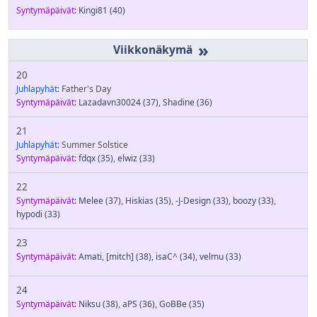
Syntymäpäivät:
Kingi81
(40)
»
20
Juhlapyhät:
Father's Day
Syntymäpäivät:
Lazadavn30024
(37)
,
Shadine
(36)
21
Juhlapyhät:
Summer Solstice
Syntymäpäivät:
fdqx
(35)
,
elwiz
(33)
22
Syntymäpäivät:
Melee
(37)
,
Hiskias
(35)
,
-J-Design
(33)
,
boozy
(33)
,
hypodi
(33)
23
Syntymäpäivät:
Amati
,
[mitch]
(38)
,
isaC^
(34)
,
velmu
(33)
24
Syntymäpäivät:
Niksu
(38)
,
aPS
(36)
,
GoBBe
(35)