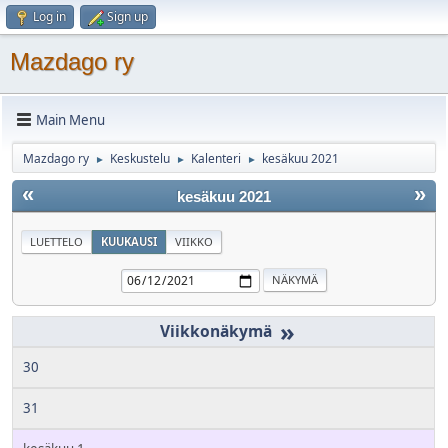
Log in
Sign up
Mazdago ry
Main Menu
Mazdago ry
Keskustelu
Kalenteri
kesäkuu 2021
►
►
►
«
»
kesäkuu 2021
LUETTELO
KUUKAUSI
VIIKKO
»
30
31