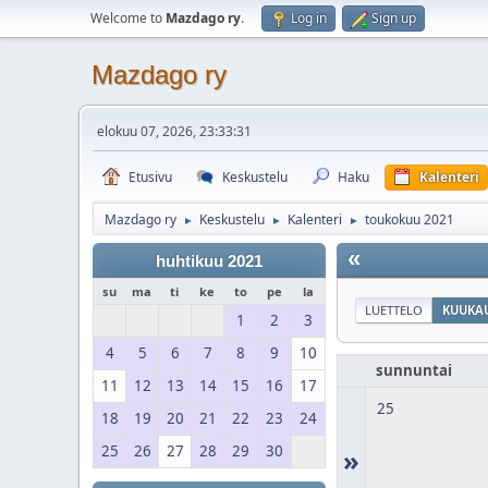
Welcome to
Mazdago ry
.
Log in
Sign up
Mazdago ry
elokuu 07, 2026, 23:33:31
Etusivu
Keskustelu
Haku
Kalenteri
Mazdago ry
Keskustelu
Kalenteri
toukokuu 2021
►
►
►
«
huhtikuu 2021
su
ma
ti
ke
to
pe
la
LUETTELO
KUUKAU
1
2
3
4
5
6
7
8
9
10
sunnuntai
11
12
13
14
15
16
17
25
18
19
20
21
22
23
24
25
26
27
28
29
30
»