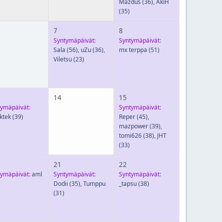
Mazdus
(36)
,
AkiH
(35)
7
8
Syntymäpäivät:
Syntymäpäivät:
Sala
(56)
,
uZu
(36)
,
mx terppa
(51)
Viletsu
(23)
14
15
tymäpäivät:
Syntymäpäivät:
ktek
(39)
Reper
(45)
,
mazpower
(39)
,
tomi626
(38)
,
JHT
(33)
21
22
tymäpäivät:
aml
Syntymäpäivät:
Syntymäpäivät:
Dodii
(35)
,
Tumppu
_tapsu
(38)
(31)