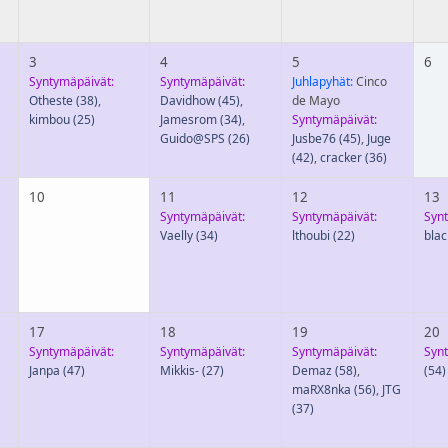
3
4
5
6
Syntymäpäivät:
Syntymäpäivät:
Juhlapyhät:
Cinco
Otheste
(38)
,
Davidhow
(45)
,
de Mayo
kimbou
(25)
Jamesrom
(34)
,
Syntymäpäivät:
Guido@SPS
(26)
Jusbe76
(45)
,
Juge
(42)
,
cracker
(36)
10
11
12
13
Syntymäpäivät:
Syntymäpäivät:
Syn
Vaelly
(34)
lthoubi
(22)
blac
17
18
19
20
Syntymäpäivät:
Syntymäpäivät:
Syntymäpäivät:
Syn
Janpa
(47)
Mikkis-
(27)
Demaz
(58)
,
(54)
maRX8nka
(56)
,
JTG
(37)