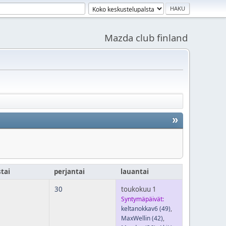
Mazda club finland
»
stai
perjantai
lauantai
30
toukokuu 1
Syntymäpäivät:
keltanokkav6
(49)
,
MaxWellin
(42)
,