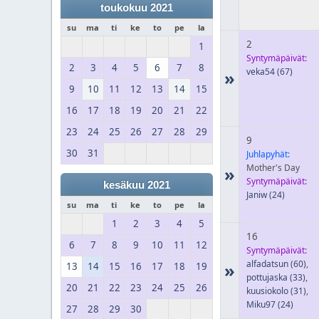
toukokuu 2021
su
ma
ti
ke
to
pe
la
2
1
Syntymäpäivät:
2
3
4
5
6
7
8
veka54
(67)
»
9
10
11
12
13
14
15
16
17
18
19
20
21
22
23
24
25
26
27
28
29
9
30
31
Juhlapyhät:
Mother's Day
»
Syntymäpäivät:
kesäkuu 2021
Janiw
(24)
su
ma
ti
ke
to
pe
la
1
2
3
4
5
16
6
7
8
9
10
11
12
Syntymäpäivät:
alfadatsun
(60)
,
»
13
14
15
16
17
18
19
pottujaska
(33)
,
20
21
22
23
24
25
26
kuusiokolo
(31)
,
Miku97
(24)
27
28
29
30