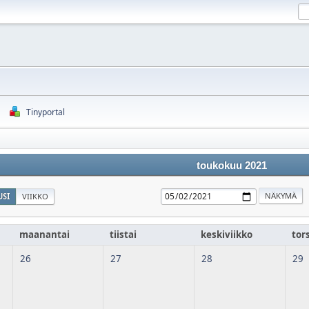
Tinyportal
toukokuu 2021
SI
VIIKKO
maanantai
tiistai
keskiviikko
tor
26
27
28
29