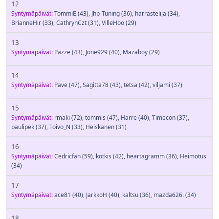
12
Syntymäpäivät:
TommiE
(43)
,
Jhp-Tuning
(36)
,
harrastelija
(34)
,
BrianneHir
(33)
,
CathrynCzt
(31)
,
VilleHoo
(29)
13
Syntymäpäivät:
Pazze
(43)
,
Jone929
(40)
,
Mazaboy
(29)
14
Syntymäpäivät:
Pave
(47)
,
Sagitta78
(43)
,
tetsa
(42)
,
viljami
(37)
15
Syntymäpäivät:
rmaki
(72)
,
tommis
(47)
,
Harre
(40)
,
Timecon
(37)
,
paulipek
(37)
,
Toivo_N
(33)
,
Heiskanen
(31)
16
Syntymäpäivät:
Cedricfan
(59)
,
kotkis
(42)
,
heartagramm
(36)
,
Heimotus
(34)
17
Syntymäpäivät:
ace81
(40)
,
JarkkoH
(40)
,
kaltsu
(36)
,
mazda626.
(34)
18