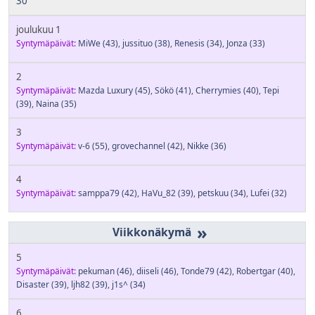
30
joulukuu 1
Syntymäpäivät:
MiWe
(43)
,
jussituo
(38)
,
Renesis
(34)
,
Jonza
(33)
2
Syntymäpäivät:
Mazda Luxury
(45)
,
Sökö
(41)
,
Cherrymies
(40)
,
Tepi
(39)
,
Naina
(35)
3
Syntymäpäivät:
v-6
(55)
,
grovechannel
(42)
,
Nikke
(36)
4
Syntymäpäivät:
samppa79
(42)
,
HaVu_82
(39)
,
petskuu
(34)
,
Lufei
(32)
»
5
Syntymäpäivät:
pekuman
(46)
,
diiseli
(46)
,
Tonde79
(42)
,
Robertgar
(40)
,
Disaster
(39)
,
ljh82
(39)
,
j1s^
(34)
6