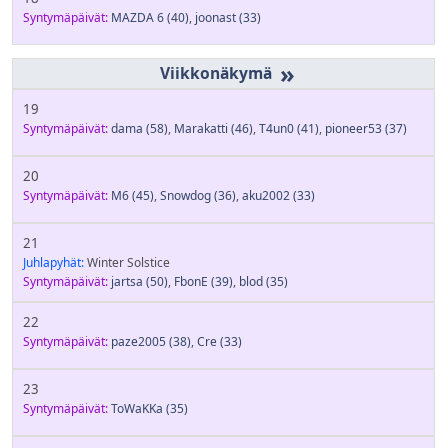
Syntymäpäivät:
MAZDA 6
(40)
,
joonast
(33)
»
19
Syntymäpäivät:
dama
(58)
,
Marakatti
(46)
,
T4un0
(41)
,
pioneer53
(37)
20
Syntymäpäivät:
M6
(45)
,
Snowdog
(36)
,
aku2002
(33)
21
Juhlapyhät:
Winter Solstice
Syntymäpäivät:
jartsa
(50)
,
FbonE
(39)
,
blod
(35)
22
Syntymäpäivät:
paze2005
(38)
,
Cre
(33)
23
Syntymäpäivät:
ToWaKKa
(35)