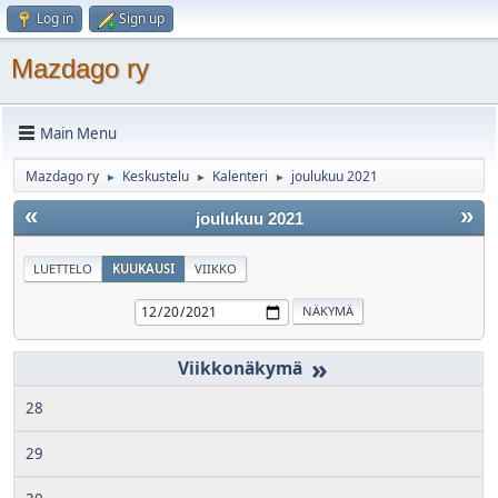
Log in
Sign up
Mazdago ry
Main Menu
Mazdago ry
Keskustelu
Kalenteri
joulukuu 2021
►
►
►
«
»
joulukuu 2021
LUETTELO
KUUKAUSI
VIIKKO
»
28
29