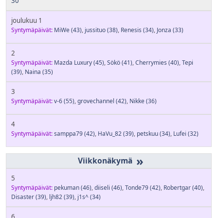
30
joulukuu 1
Syntymäpäivät:
MiWe
(43)
,
jussituo
(38)
,
Renesis
(34)
,
Jonza
(33)
2
Syntymäpäivät:
Mazda Luxury
(45)
,
Sökö
(41)
,
Cherrymies
(40)
,
Tepi
(39)
,
Naina
(35)
3
Syntymäpäivät:
v-6
(55)
,
grovechannel
(42)
,
Nikke
(36)
4
Syntymäpäivät:
samppa79
(42)
,
HaVu_82
(39)
,
petskuu
(34)
,
Lufei
(32)
»
5
Syntymäpäivät:
pekuman
(46)
,
diiseli
(46)
,
Tonde79
(42)
,
Robertgar
(40)
,
Disaster
(39)
,
ljh82
(39)
,
j1s^
(34)
6