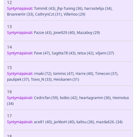
12
Syntymäpäivät:
TommiE
(43)
,
Jhp-Tuning
(36)
,
harrastelija
(34)
,
BrianneHir
(33)
,
CathrynCzt
(31)
,
VilleHoo
(29)
13
Syntymäpäivät:
Pazze
(43)
,
Jone929
(40)
,
Mazaboy
(29)
14
Syntymäpäivät:
Pave
(47)
,
Sagitta78
(43)
,
tetsa
(42)
,
viljami
(37)
15
Syntymäpäivät:
rmaki
(72)
,
tommis
(47)
,
Harre
(40)
,
Timecon
(37)
,
paulipek
(37)
,
Toivo_N
(33)
,
Heiskanen
(31)
16
Syntymäpäivät:
Cedricfan
(59)
,
kotkis
(42)
,
heartagramm
(36)
,
Heimotus
(34)
17
Syntymäpäivät:
ace81
(40)
,
JarkkoH
(40)
,
kaltsu
(36)
,
mazda626.
(34)
18