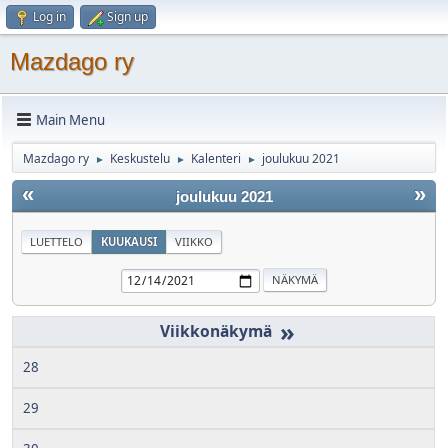
Log in
Sign up
Mazdago ry
Main Menu
Mazdago ry
Keskustelu
Kalenteri
joulukuu 2021
►
►
►
«
»
joulukuu 2021
LUETTELO
KUUKAUSI
VIIKKO
»
28
29