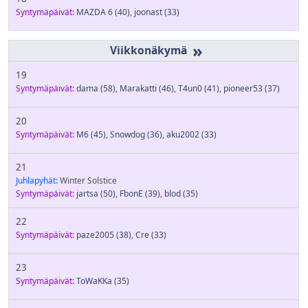
Syntymäpäivät:
MAZDA 6
(40)
,
joonast
(33)
»
19
Syntymäpäivät:
dama
(58)
,
Marakatti
(46)
,
T4un0
(41)
,
pioneer53
(37)
20
Syntymäpäivät:
M6
(45)
,
Snowdog
(36)
,
aku2002
(33)
21
Juhlapyhät:
Winter Solstice
Syntymäpäivät:
jartsa
(50)
,
FbonE
(39)
,
blod
(35)
22
Syntymäpäivät:
paze2005
(38)
,
Cre
(33)
23
Syntymäpäivät:
ToWaKKa
(35)