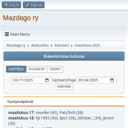
Log in
Sign up
Mazdago ry
Main Menu
Mazdago ry
Keskustelu
Kalenteri
maaliskuu 2025
►
►
►
Kalenterissa tulossa
LUETTELO
KUUKAUSI
VIIKKO
vastaanottaja
Syntymäpäivät
maaliskuu 17
:
reveller (45)
,
PatuTech (38)
maaliskuu 18
:
hjr1985 (40)
,
ilpo1 (38)
,
b00ster_ (34)
,
jerem
(30)