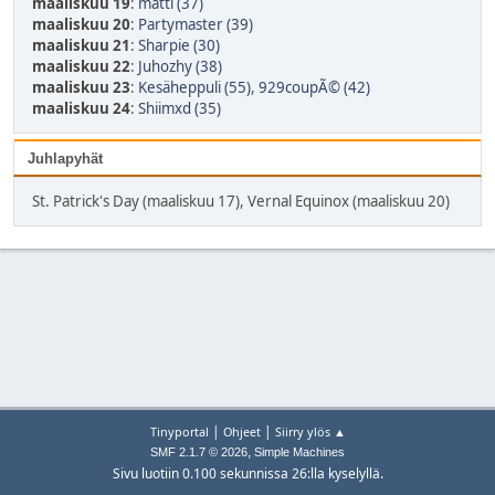
maaliskuu 19
:
matti (37)
maaliskuu 20
:
Partymaster (39)
maaliskuu 21
:
Sharpie (30)
maaliskuu 22
:
Juhozhy (38)
maaliskuu 23
:
Kesäheppuli (55)
,
929coupÃ© (42)
maaliskuu 24
:
Shiimxd (35)
Juhlapyhät
St. Patrick's Day (maaliskuu 17), Vernal Equinox (maaliskuu 20)
|
|
Tinyportal
Ohjeet
Siirry ylös ▲
,
SMF 2.1.7 © 2026
Simple Machines
Sivu luotiin 0.100 sekunnissa 26:lla kyselyllä.