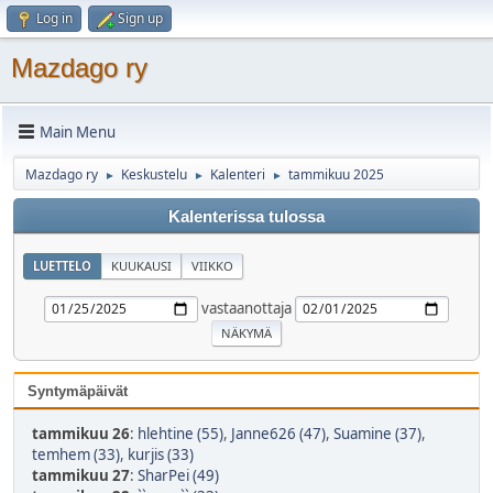
Log in
Sign up
Mazdago ry
Main Menu
Mazdago ry
Keskustelu
Kalenteri
tammikuu 2025
►
►
►
Kalenterissa tulossa
LUETTELO
KUUKAUSI
VIIKKO
vastaanottaja
Syntymäpäivät
tammikuu 26
:
hlehtine (55)
,
Janne626 (47)
,
Suamine (37)
,
temhem (33)
,
kurjis (33)
tammikuu 27
:
SharPei (49)