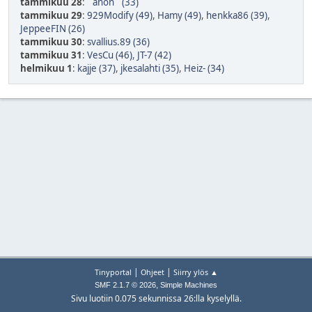
tammikuu 28
:
``anon`` (33)
tammikuu 29
:
929Modify (49)
,
Hamy (49)
,
henkka86 (39)
,
JeppeeFIN (26)
tammikuu 30
:
svallius.89 (36)
tammikuu 31
:
VesCu (46)
,
JT-7 (42)
helmikuu 1
:
kajje (37)
,
jkesalahti (35)
,
Heiz- (34)
|
|
Tinyportal
Ohjeet
Siirry ylös ▲
,
SMF 2.1.7 © 2026
Simple Machines
Sivu luotiin 0.075 sekunnissa 26:lla kyselyllä.