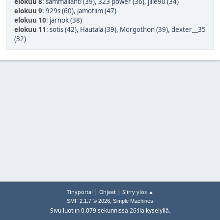
elokuu 8
:
sammallahti (39)
,
323 power (36)
,
jille90 (34)
elokuu 9
:
929s (60)
,
jamotiim (47)
elokuu 10
:
jarnok (38)
elokuu 11
:
sotis (42)
,
Hautala (39)
,
Morgothon (39)
,
dexter__35
(32)
|
|
Tinyportal
Ohjeet
Siirry ylös ▲
,
SMF 2.1.7 © 2026
Simple Machines
Sivu luotiin 0.079 sekunnissa 26:lla kyselyllä.