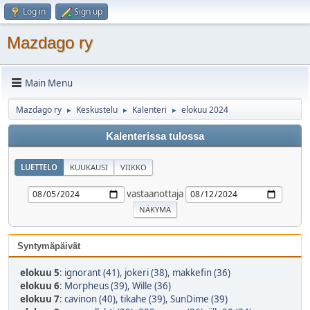
Log in
Sign up
Mazdago ry
Main Menu
Mazdago ry
Keskustelu
Kalenteri
elokuu 2024
►
►
►
Kalenterissa tulossa
LUETTELO
KUUKAUSI
VIIKKO
vastaanottaja
Syntymäpäivät
elokuu 5
:
ignorant (41)
,
jokeri (38)
,
makkefin (36)
elokuu 6
:
Morpheus (39)
,
Wille (36)
elokuu 7
:
cavinon (40)
,
tikahe (39)
,
SunDime (39)