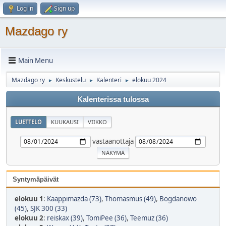
Log in
Sign up
Mazdago ry
Main Menu
Mazdago ry
Keskustelu
Kalenteri
elokuu 2024
►
►
►
Kalenterissa tulossa
LUETTELO
KUUKAUSI
VIIKKO
vastaanottaja
Syntymäpäivät
elokuu 1
:
Kaappimazda (73)
,
Thomasmus (49)
,
Bogdanowo
(45)
,
SJK 300 (33)
elokuu 2
:
reiskax (39)
,
TomiPee (36)
,
Teemuz (36)