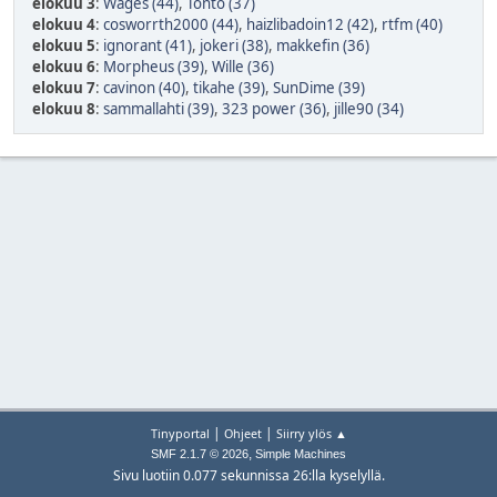
elokuu 3
:
Wages (44)
,
Tonto (37)
elokuu 4
:
cosworrth2000 (44)
,
haizlibadoin12 (42)
,
rtfm (40)
elokuu 5
:
ignorant (41)
,
jokeri (38)
,
makkefin (36)
elokuu 6
:
Morpheus (39)
,
Wille (36)
elokuu 7
:
cavinon (40)
,
tikahe (39)
,
SunDime (39)
elokuu 8
:
sammallahti (39)
,
323 power (36)
,
jille90 (34)
|
|
Tinyportal
Ohjeet
Siirry ylös ▲
,
SMF 2.1.7 © 2026
Simple Machines
Sivu luotiin 0.077 sekunnissa 26:lla kyselyllä.