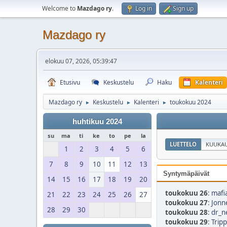
Welcome to
Mazdago ry
.
Log in
Sign up
Mazdago ry
elokuu 07, 2026, 05:39:47
Etusivu
Keskustelu
Haku
Kalenteri
Mazdago ry
Keskustelu
Kalenteri
toukokuu 2024
►
►
►
huhtikuu 2024
su
ma
ti
ke
to
pe
la
LUETTELO
KUUKAU
1
2
3
4
5
6
7
8
9
10
11
12
13
Syntymäpäivät
14
15
16
17
18
19
20
toukokuu 26
:
mafi
21
22
23
24
25
26
27
toukokuu 27
:
Jonn
28
29
30
toukokuu 28
:
dr_ne
toukokuu 29
:
Trip