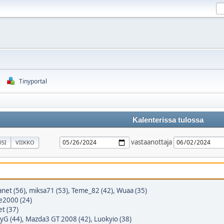
Tinyportal
Kalenterissa tulossa
vastaanottaja
SI
VIIKKO
anet (56)
,
miksa71 (53)
,
Teme_82 (42)
,
Wuaa (35)
e2000 (24)
t (37)
pyG (44)
,
Mazda3 GT 2008 (42)
,
Luokyio (38)