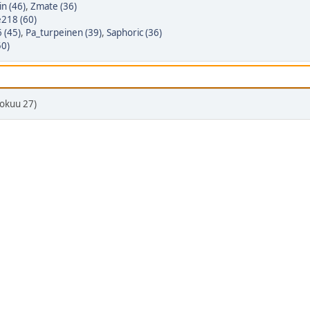
in (46)
,
Zmate (36)
e218 (60)
 (45)
,
Pa_turpeinen (39)
,
Saphoric (36)
50)
okuu 27)