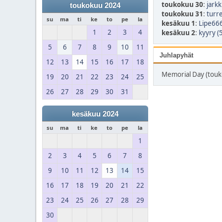
toukokuu 30
:
jarkk
toukokuu 2024
toukokuu 31
:
turr
su
ma
ti
ke
to
pe
la
kesäkuu 1
:
Lipe666
1
2
3
4
kesäkuu 2
:
kyyry (
5
6
7
8
9
10
11
Juhlapyhät
12
13
14
15
16
17
18
Memorial Day (touk
19
20
21
22
23
24
25
26
27
28
29
30
31
kesäkuu 2024
su
ma
ti
ke
to
pe
la
1
2
3
4
5
6
7
8
9
10
11
12
13
14
15
16
17
18
19
20
21
22
23
24
25
26
27
28
29
30