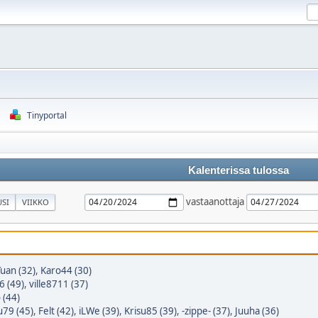
Tinyportal
Kalenterissa tulossa
vastaanottaja
SI
VIIKKO
uan (32)
,
Karo44 (30)
6 (49)
,
ville8711 (37)
 (44)
u79 (45)
,
Felt (42)
,
iLWe (39)
,
Krisu85 (39)
,
-zippe- (37)
,
Juuha (36)