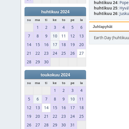
huhtikuu 24
:
Pope 
huhtikuu 25
:
HyväY
huhtikuu 2024
huhtikuu 26
:
Jusku
su
ma
ti
ke
to
pe
la
Juhlapyhät
1
2
3
4
5
6
7
8
9
10
11
12
13
Earth Day (huhtikuu
14
15
16
17
18
19
20
21
22
23
24
25
26
27
28
29
30
toukokuu 2024
su
ma
ti
ke
to
pe
la
1
2
3
4
5
6
7
8
9
10
11
12
13
14
15
16
17
18
19
20
21
22
23
24
25
26
27
28
29
30
31