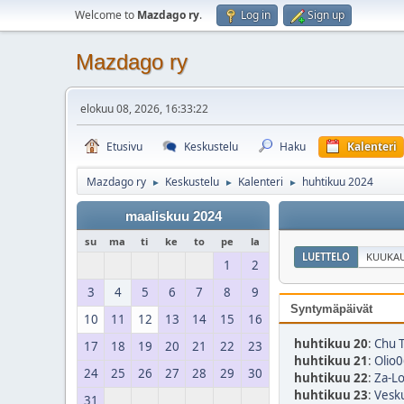
Welcome to
Mazdago ry
.
Log in
Sign up
Mazdago ry
elokuu 08, 2026, 16:33:22
Etusivu
Keskustelu
Haku
Kalenteri
Mazdago ry
Keskustelu
Kalenteri
huhtikuu 2024
►
►
►
maaliskuu 2024
su
ma
ti
ke
to
pe
la
LUETTELO
KUUKAU
1
2
3
4
5
6
7
8
9
Syntymäpäivät
10
11
12
13
14
15
16
huhtikuu 20
:
Chu T
17
18
19
20
21
22
23
huhtikuu 21
:
Olio0
24
25
26
27
28
29
30
huhtikuu 22
:
Za-Lo
huhtikuu 23
:
Vesk
31