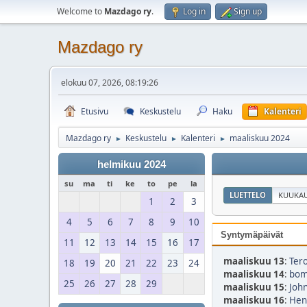
Welcome to
Mazdago ry
.
Log in
Sign up
Mazdago ry
elokuu 07, 2026, 08:19:26
Etusivu
Keskustelu
Haku
Kalenteri
Mazdago ry
Keskustelu
Kalenteri
maaliskuu 2024
►
►
►
helmikuu 2024
su
ma
ti
ke
to
pe
la
LUETTELO
KUUKAU
1
2
3
4
5
6
7
8
9
10
Syntymäpäivät
11
12
13
14
15
16
17
maaliskuu 13
:
Tero
18
19
20
21
22
23
24
maaliskuu 14
:
bom
25
26
27
28
29
maaliskuu 15
:
John
maaliskuu 16
:
Hen