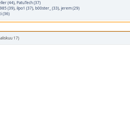
ller (44)
,
PatuTech (37)
985 (39)
,
ilpo1 (37)
,
b00ster_ (33)
,
jerem (29)
i (36)
aaliskuu 17)