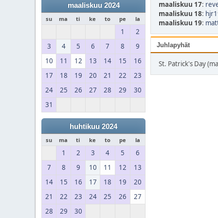
maaliskuu 17
:
reve
maaliskuu 2024
maaliskuu 18
:
hjr1
su
ma
ti
ke
to
pe
la
maaliskuu 19
:
matt
1
2
Juhlapyhät
3
4
5
6
7
8
9
10
11
12
13
14
15
16
St. Patrick's Day (m
17
18
19
20
21
22
23
24
25
26
27
28
29
30
31
huhtikuu 2024
su
ma
ti
ke
to
pe
la
1
2
3
4
5
6
7
8
9
10
11
12
13
14
15
16
17
18
19
20
21
22
23
24
25
26
27
28
29
30