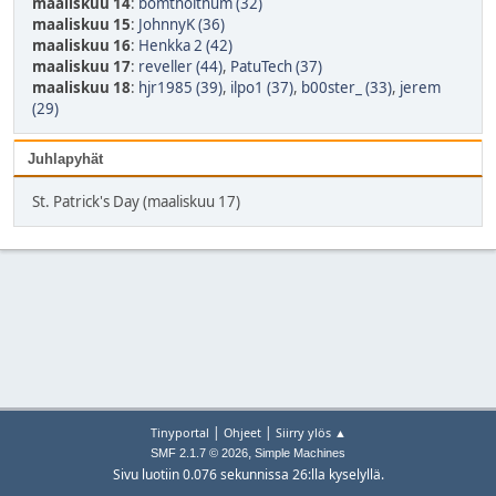
maaliskuu 14
:
bomthoithum (32)
maaliskuu 15
:
JohnnyK (36)
maaliskuu 16
:
Henkka 2 (42)
maaliskuu 17
:
reveller (44)
,
PatuTech (37)
maaliskuu 18
:
hjr1985 (39)
,
ilpo1 (37)
,
b00ster_ (33)
,
jerem
(29)
Juhlapyhät
St. Patrick's Day (maaliskuu 17)
|
|
Tinyportal
Ohjeet
Siirry ylös ▲
,
SMF 2.1.7 © 2026
Simple Machines
Sivu luotiin 0.076 sekunnissa 26:lla kyselyllä.