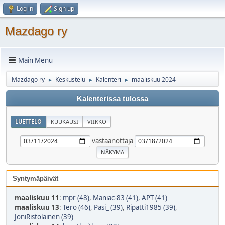
Log in
Sign up
Mazdago ry
Main Menu
Mazdago ry
Keskustelu
Kalenteri
maaliskuu 2024
►
►
►
Kalenterissa tulossa
LUETTELO
KUUKAUSI
VIIKKO
vastaanottaja
Syntymäpäivät
maaliskuu 11
:
mpr (48)
,
Maniac-83 (41)
,
APT (41)
maaliskuu 13
:
Tero (46)
,
Pasi_ (39)
,
Ripatti1985 (39)
,
JoniRistolainen (39)