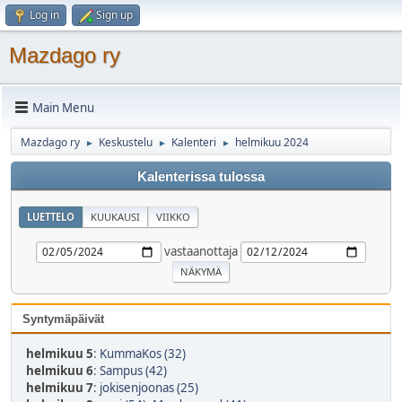
Log in
Sign up
Mazdago ry
Main Menu
Mazdago ry
Keskustelu
Kalenteri
helmikuu 2024
►
►
►
Kalenterissa tulossa
LUETTELO
KUUKAUSI
VIIKKO
vastaanottaja
Syntymäpäivät
helmikuu 5
:
KummaKos (32)
helmikuu 6
:
Sampus (42)
helmikuu 7
:
jokisenjoonas (25)