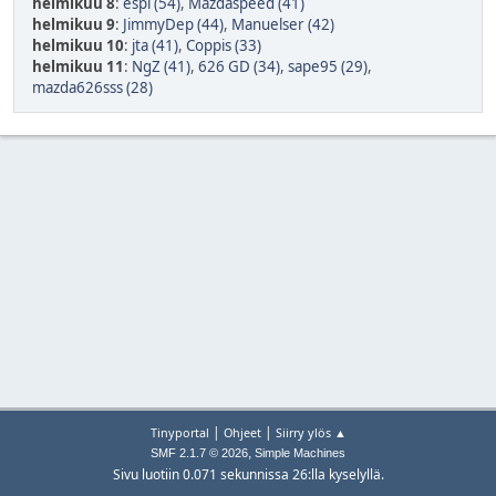
helmikuu 8
:
espi (54)
,
Mazdaspeed (41)
helmikuu 9
:
JimmyDep (44)
,
Manuelser (42)
helmikuu 10
:
jta (41)
,
Coppis (33)
helmikuu 11
:
NgZ (41)
,
626 GD (34)
,
sape95 (29)
,
mazda626sss (28)
|
|
Tinyportal
Ohjeet
Siirry ylös ▲
,
SMF 2.1.7 © 2026
Simple Machines
Sivu luotiin 0.071 sekunnissa 26:lla kyselyllä.