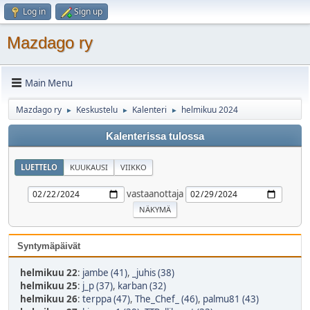
Log in
Sign up
Mazdago ry
Main Menu
Mazdago ry
Keskustelu
Kalenteri
helmikuu 2024
►
►
►
Kalenterissa tulossa
LUETTELO
KUUKAUSI
VIIKKO
vastaanottaja
Syntymäpäivät
helmikuu 22
:
jambe (41)
,
_juhis (38)
helmikuu 25
:
j_p (37)
,
karban (32)
helmikuu 26
:
terppa (47)
,
The_Chef_ (46)
,
palmu81 (43)