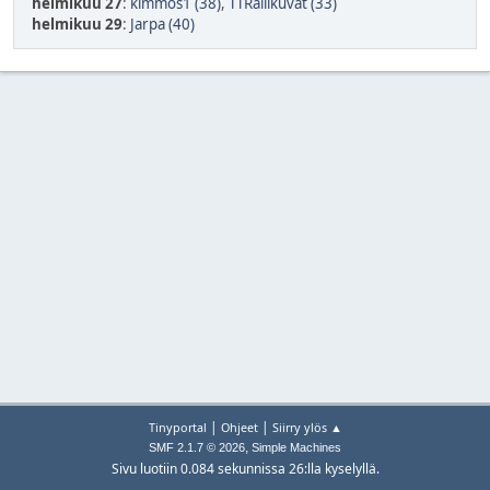
helmikuu 27
:
kimmos1 (38)
,
TTRallikuvat (33)
helmikuu 29
:
Jarpa (40)
|
|
Tinyportal
Ohjeet
Siirry ylös ▲
,
SMF 2.1.7 © 2026
Simple Machines
Sivu luotiin 0.084 sekunnissa 26:lla kyselyllä.