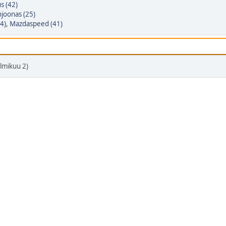
s (42)
njoonas (25)
54)
,
Mazdaspeed (41)
lmikuu 2)