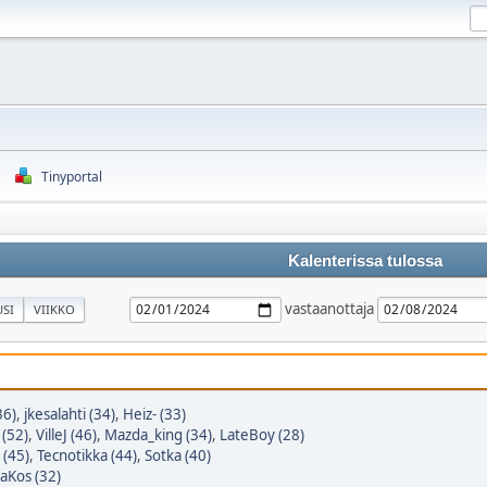
Tinyportal
Kalenterissa tulossa
vastaanottaja
SI
VIIKKO
36)
,
jkesalahti (34)
,
Heiz- (33)
 (52)
,
VilleJ (46)
,
Mazda_king (34)
,
LateBoy (28)
 (45)
,
Tecnotikka (44)
,
Sotka (40)
Kos (32)