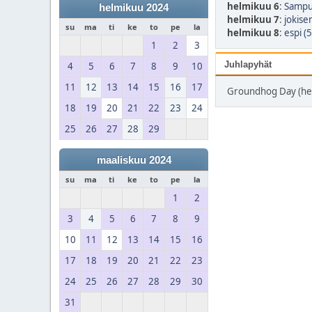
helmikuu 6
:
Sampu
helmikuu 2024
helmikuu 7
:
jokise
su
ma
ti
ke
to
pe
la
helmikuu 8
:
espi (
1
2
3
Juhlapyhät
4
5
6
7
8
9
10
11
12
13
14
15
16
17
Groundhog Day (he
18
19
20
21
22
23
24
25
26
27
28
29
maaliskuu 2024
su
ma
ti
ke
to
pe
la
1
2
3
4
5
6
7
8
9
10
11
12
13
14
15
16
17
18
19
20
21
22
23
24
25
26
27
28
29
30
31