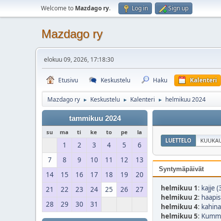
Welcome to
Mazdago ry
.
Log in
Sign up
Mazdago ry
elokuu 09, 2026, 17:18:30
Etusivu
Keskustelu
Haku
Kalenteri
Mazdago ry
Keskustelu
Kalenteri
helmikuu 2024
►
►
►
tammikuu 2024
su
ma
ti
ke
to
pe
la
LUETTELO
KUUKAU
1
2
3
4
5
6
7
8
9
10
11
12
13
Syntymäpäivät
14
15
16
17
18
19
20
helmikuu 1
:
kajje (
21
22
23
24
25
26
27
helmikuu 2
:
haapis
28
29
30
31
helmikuu 4
:
kahina
helmikuu 5
:
Kumma