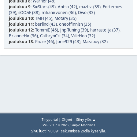
joulukuu 8
:
Warner (48)
joulukuu 9
:
SixStars (49)
,
Antso (42)
,
maztra (39)
,
Fortemies
(39)
,
sOOziE (38)
,
mikahirvonen (36)
,
Dwo (33)
joulukuu 10
:
TMH (45)
,
Motary (35)
joulukuu 11
:
berlind (43)
,
oneoffinnish (35)
joulukuu 12
:
TommiE (46)
,
Jhp-Tuning (39)
,
harrastelija (37)
,
BrianneHir (36)
,
CathrynCzt (34)
,
VilleHoo (32)
joulukuu 13
:
Pazze (46)
,
Jone929 (43)
,
Mazaboy (32)
|
|
Tinyportal
Ohjeet
Siirry ylös ▲
,
SMF 2.1.7 © 2026
Simple Machines
Sivu luotiin 0.091 sekunnissa 26:lla kyselyllä.