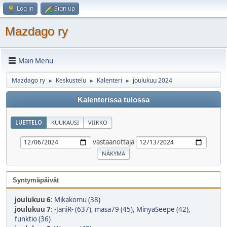
Log in
Sign up
Mazdago ry
Main Menu
Mazdago ry
Keskustelu
Kalenteri
joulukuu 2024
►
►
►
Kalenterissa tulossa
LUETTELO
KUUKAUSI
VIIKKO
vastaanottaja
Syntymäpäivät
joulukuu 6
:
Mikakomu (38)
joulukuu 7
:
-JaniR- (637)
,
masa79 (45)
,
MinyaSeepe (42)
,
funktio (36)