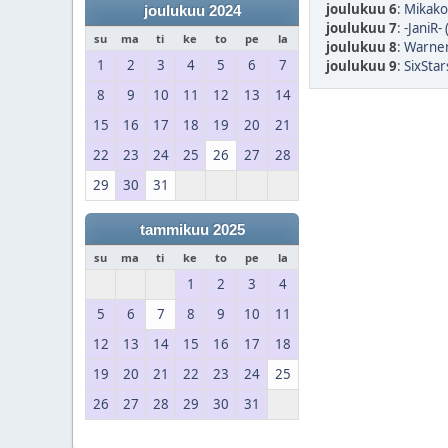
joulukuu 6
:
Mikako
joulukuu 2024
joulukuu 7
:
-JaniR-
su
ma
ti
ke
to
pe
la
joulukuu 8
:
Warner
1
2
3
4
5
6
7
joulukuu 9
:
SixStar
8
9
10
11
12
13
14
15
16
17
18
19
20
21
22
23
24
25
26
27
28
29
30
31
tammikuu 2025
su
ma
ti
ke
to
pe
la
1
2
3
4
5
6
7
8
9
10
11
12
13
14
15
16
17
18
19
20
21
22
23
24
25
26
27
28
29
30
31