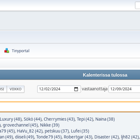
Tinyportal
Kalenterissa tulossa
vastaanottaja
SI
VIIKKO
Luxury (48)
,
Sökö (44)
,
Cherrymies (43)
,
Tepi (42)
,
Naina (38)
)
,
grovechannel (45)
,
Nikke (39)
79 (45)
,
HaVu_82 (42)
,
petskuu (37)
,
Lufei (35)
n (49)
,
diiseli (49)
,
Tonde79 (45)
,
Robertgar (43)
,
Disaster (42)
,
ljh82 (42)