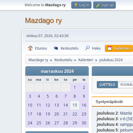
Welcome to
Mazdago ry
.
Log in
Sign up
Mazdago ry
elokuu 07, 2026, 02:43:30
Etusivu
Keskustelu
Haku
Kalenteri
Mazdago ry
Keskustelu
Kalenteri
joulukuu 2024
►
►
►
marraskuu 2024
su
ma
ti
ke
to
pe
la
LUETTELO
KUUKAU
1
2
3
4
5
6
7
8
9
Syntymäpäivät
10
11
12
13
14
15
16
joulukuu 2
:
Mazda 
17
18
19
20
21
22
23
joulukuu 3
:
v-6 (58
24
25
26
27
28
29
30
joulukuu 4
:
samppa
joulukuu 5
:
pekuma