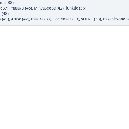
mu (38)
 (637)
,
masa79 (45)
,
MinyaSeepe (42)
,
funktio (36)
 (48)
s (49)
,
Antso (42)
,
maztra (39)
,
Fortemies (39)
,
sOOziE (38)
,
mikahirvonen 