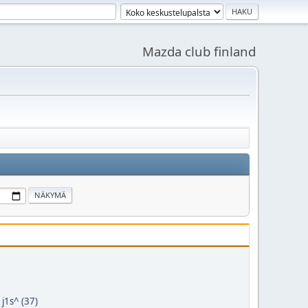
Mazda club finland
,
j1s^ (37)